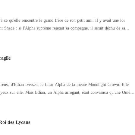
'à ce qu'elle rencontre le grand frère de son petit ami. Il y avait une loi
t Shade : si l'Alpha suprême rejetait sa compagne, il serait déchu de sa
allait se lier à cette loi. Elle était une Oméga qui sortait avec le jeune frère
affaires plein de charme. Son nom suffisait à faire trembler les autres
agile
mme impitoyable. Et si, par un caprice du destin, le chemin
 le sien ?
ureuse d'Ethan Iversen, le futur Alpha de la meute Moonlight Crown. Elle
es yeux sur elle. Mais Ethan, un Alpha arrogant, était convaincu qu'une Oméga
d'Ethan, Ryan Iversen, qui était revenu de
éritier légitime du clan, n'avait jamais cherché à obtenir la position ni montré
ujet. Ryan était un Alpha populaire, connu pour ses aventures amoureuses,
Roi des Lycans
dans la meute, une chose a retenu son attention : Allison.