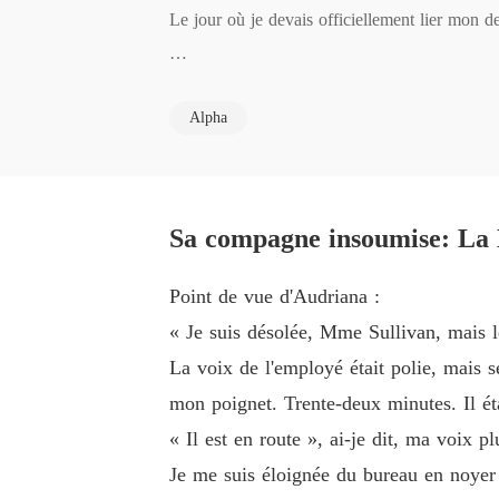
Le jour où je devais officiellement lier mon d
Au lieu de s'excuser, il a utilisé son pouvoir
Alpha
La douleur de la rupture du lien a failli me tue
Mon grand-père a immédiatement publié une ann
Sa compagne insoumise: La 
Pire encore, il a gelé tous mes comptes banca
Point de vue d'Audriana :
« Je suis désolée, Mme Sullivan, mais l
« Tu n'as plus d'honneur. Tu es un handicap. Fa
La voix de l'employé était polie, mais se
mon poignet. Trente-deux minutes. Il éta
À leurs yeux, je n'étais qu'un pion brisé, une 
« Il est en route », ai-je dit, ma voix 
Je me suis éloignée du bureau en noyer 
Ils pensaient m'avoir tout pris, me laissant seul