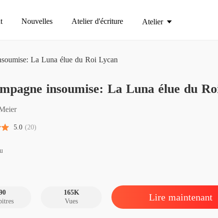
t
Nouvelles
Atelier d'écriture
Atelier
soumise: La Luna élue du Roi Lycan
Sa com
ompagne insoumise: La Luna élue du Ro
Chapitre
Sa com
 Meier
Chapitre
5.0
(20)
Sa com
Chapitre
u
Sa com
Chapitre
90
165K
Lire maintenant
itres
Vues
Sa com
Chapitre