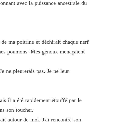
pagne insoumise: La Luna élue du Roi Lycan
onnant avec la puissance ancestrale du
e 40
17/06/2026
t de ma poitrine et déchirait chaque nerf
e mes poumons. Mes genoux menaçaient
Je ne pleurerais pas. Je ne leur
is il a été rapidement étouffé par le
ns son toucher.
ait autour de moi. J'ai rencontré son