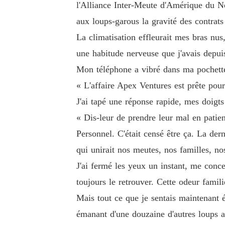
l'Alliance Inter-Meute d'Amérique du No
aux loups-garous la gravité des contrats 
Mais ils ignoraient deux choses cruciales.

La climatisation effleurait mes bras nus
une habitude nerveuse que j'avais depuis
La première, c'est que l'homme terrifiant qui a
Mon téléphone a vibré dans ma pochett
 continent.

« L'affaire Apex Ventures est prête pour
Et il venait tout juste de me demander en mari
J'ai tapé une réponse rapide, mes doigts 
« Dis-leur de prendre leur mal en patie
La seconde, c'est que mon compte en banque pr
Personnel. C'était censé être ça. La der
qui unirait nos meutes, nos familles, no
J'ai regardé la main tendue de l'Alpha suprême,
J'ai fermé les yeux un instant, me conce
toujours le retrouver. Cette odeur famili
Cette fois, c'est moi qui allais les ruiner.
Mais tout ce que je sentais maintenant é
émanant d'une douzaine d'autres loups at