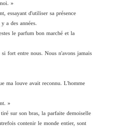
-moi. »
e 33
17/06/2026
t, essayant d'utiliser sa présence
pagne insoumise: La Luna élue du Roi Lycan
l y a des années.
e 34
17/06/2026
pestes le parfum bon marché et la
pagne insoumise: La Luna élue du Roi Lycan
e 35
17/06/2026
 si fort entre nous. Nous n'avons jamais
pagne insoumise: La Luna élue du Roi Lycan
e 36
17/06/2026
pagne insoumise: La Luna élue du Roi Lycan
 que ma louve avait reconnu. L'homme
e 37
17/06/2026
pagne insoumise: La Luna élue du Roi Lycan
nt. »
e 38
17/06/2026
tiré sur son bras, la parfaite demoiselle
pagne insoumise: La Luna élue du Roi Lycan
utrefois contenir le monde entier, sont
e 39
17/06/2026