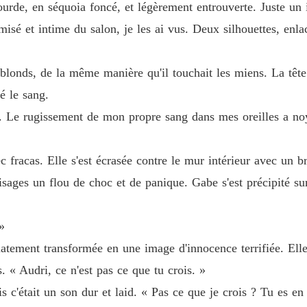
 lourde, en séquoia foncé, et légèrement entrouverte. Juste un i
Chapitr
amisé et intime du salon, je les ai vus. Deux silhouettes, enl
Sa com
Chapitr
londs, de la même manière qu'il touchait les miens. La tête 
Sa com
é le sang.
Chapitr
. Le rugissement de mon propre sang dans mes oreilles a noyé
Sa com
Chapitr
c fracas. Elle s'est écrasée contre le mur intérieur avec un br
Sa com
isages un flou de choc et de panique. Gabe s'est précipité su
Chapitr
Sa com
»
Chapitr
iatement transformée en une image d'innocence terrifiée. Elle
Sa com
. « Audri, ce n'est pas ce que tu crois. »
Chapitr
s c'était un son dur et laid. « Pas ce que je crois ? Tu es en
Sa com