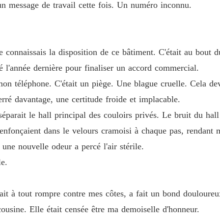
Chapitr
n message de travail cette fois. Un numéro inconnu.
Sa com
Chapitr
 connaissais la disposition de ce bâtiment. C'était au bout 
Sa com
Chapitr
sé l'année dernière pour finaliser un accord commercial.
on téléphone. C'était un piège. Une blague cruelle. Cela deva
Sa com
ré davantage, une certitude froide et implacable.
Chapitr
séparait le hall principal des couloirs privés. Le bruit du hal
Sa com
s'enfonçaient dans le velours cramoisi à chaque pas, rendant 
Chapitr
une nouvelle odeur a percé l'air stérile.
Sa com
le.
Chapitr
Sa com
ait à tout rompre contre mes côtes, a fait un bond douloureu
Chapitr
cousine. Elle était censée être ma demoiselle d'honneur.
Sa com