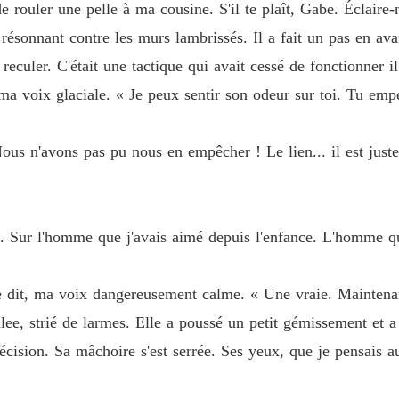
de rouler une pelle à ma cousine. S'il te plaît, Gabe. Éclaire
Chapitr
 résonnant contre les murs lambrissés. Il a fait un pas en avan
Sa com
reculer. C'était une tactique qui avait cessé de fonctionner i
Chapitr
 ma voix glaciale. « Je peux sentir son odeur sur toi. Tu em
Sa com
Chapitr
ous n'avons pas pu nous en empêcher ! Le lien... il est juste
Sa com
Chapitr
Sa com
be. Sur l'homme que j'avais aimé depuis l'enfance. L'homme
Chapitr
Sa com
 dit, ma voix dangereusement calme. « Une vraie. Maintena
Chapitr
lee, strié de larmes. Elle a poussé un petit gémissement et a 
Sa com
 décision. Sa mâchoire s'est serrée. Ses yeux, que je pensais a
Chapitr