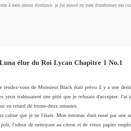
estin à mon amour d'enfance, je l'ai trouvé en train d'embrasser ma cou
Sa com
Chapitre
 d'Alpha pour me rejeter publiquement en tant que compagne.

Sa com
Chapitre
r, mais la réaction de ma famille a été encore plus glaciale.

Sa com
Chapitre
once pour célébrer leur union, me rayant totalement de l'histoire de 
Luna élue du Roi Lycan Chapitre 1 No.1
Sa com
Chapitre
ires et m'a ordonné de me livrer à un vieil Alpha pervers pour compens
Sa com
e rendez-vous de Monsieur Black était prévu il y a une demi
Chapitr
is-toi au moins utile. »

s yeux trahissaient une pitié que je refusais d'accepter. J'ai
Sa com
it en retard de trente-deux minutes.
Oméga sans le sou qui finirait par revenir ramper en pleurant.

Chapitr
plus calme que je ne l'étais. Mon estomac était noué par une a
Sa com
poli, l'odeur de nettoyant au citron et de vieux papier empli
e et humiliée dans les couloirs froids du registre.

Chapitr