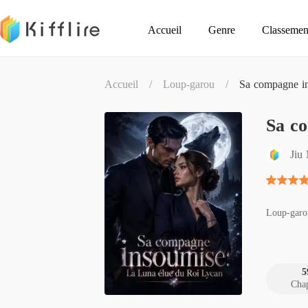
Accueil
Genre
Classemen
Accueil
/
Loup-garou
/
Sa compagne in
Sa c
Jiu
Loup-garo
5
Chap