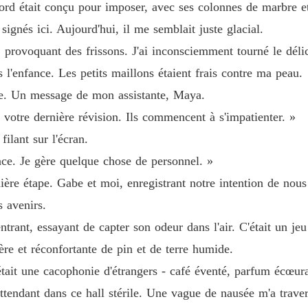
rd était conçu pour imposer, avec ses colonnes de marbre et 
Sa com
signés ici. Aujourd'hui, il me semblait juste glacial.
Chapitr
, provoquant des frissons. J'ai inconsciemment tourné le déli
 l'enfance. Les petits maillons étaient frais contre ma peau.
Sa com
 assisté à ma chute depuis l'ombre n'était autre que Caden Sinclair, le 
Chapitr
e. Un message de mon assistante, Maya.
 votre dernière révision. Ils commencent à s'impatienter. »
Sa com
Chapitr
age.

filant sur l'écran.
nce. Je gère quelque chose de personnel. »
Sa com
Chapitr
étendument vide n'était qu'une façade pour cacher ma véritable fortun
nière étape. Gabe et moi, enregistrant notre intention de nous
s avenirs.
Sa com
 et j'ai accepté son pacte.

Chapitr
ntrant, essayant de capter son odeur dans l'air. C'était un je
ère et réconfortante de pin et de terre humide.
Sa com
Chapitr
tait une cacophonie d'étrangers - café éventé, parfum écœuran
tendant dans ce hall stérile. Une vague de nausée m'a traver
Sa com