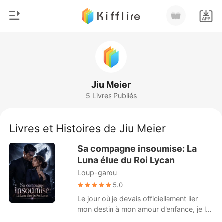
0
Accueil
Recharger
Genre
Jiu Meier
5 Livres Publiés
Moderne
Historique
Loup-garou
Livres et Histoires de Jiu Meier
Déconnexion
Nouvelle
Sa compagne insoumise: La
Romance
Luna élue du Roi Lycan
Télécharger l'appli
Loup-garou
Milliardaire
5.0
Classement
Le jour où je devais officiellement lier
mon destin à mon amour d'enfance, je l'ai
trouvé en train d'embrasser ma cousine