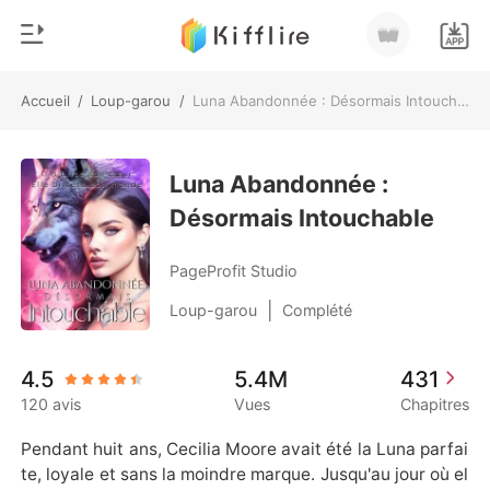
Accueil
/
Loup-garou
/
Luna Abandonnée : Désormais Intouchable
0
Accueil
Recharger
Luna Abandonnée :
Genre
Désormais Intouchable
Moderne
Historique
Loup-garou
PageProfit Studio
Déconnexion
Nouvelle
|
Loup-garou
Complété
Romance
Télécharger l'appli
4.5
5.4M
431
Milliardaire
120 avis
Vues
Chapitres
Classement
Pendant huit ans, Cecilia Moore avait été la Luna parfai
te, loyale et sans la moindre marque. Jusqu'au jour où el