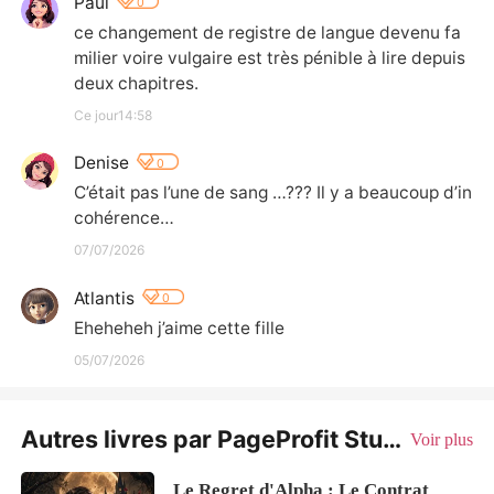
Paul
0
ce changement de registre de langue devenu fa
milier voire vulgaire est très pénible à lire depuis 
deux chapitres.
Ce jour14:58
Denise
0
C’était pas l’une de sang …??? Il y a beaucoup d’in
cohérence…
07/07/2026
Atlantis
0
Eheheheh j’aime cette fille
05/07/2026
Autres livres par PageProfit Studio
Voir plus
Le Regret d'Alpha : Le Contrat