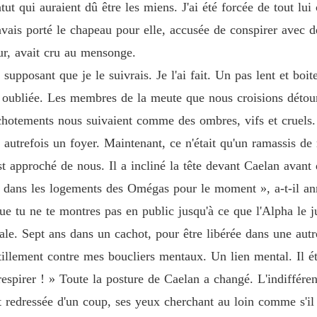
atut qui auraient dû être les miens. J'ai été forcée de tout l
Chapitr
avais porté le chapeau pour elle, accusée de conspirer avec d
Exilée 
, avait cru au mensonge.
Chapitr
 supposant que je le suivrais. Je l'ai fait. Un pas lent et boite
Exilée 
t oubliée. Les membres de la meute que nous croisions détour
Chapitr
hotements nous suivaient comme des ombres, vifs et cruels. 
Exilée 
autrefois un foyer. Maintenant, ce n'était qu'un ramassis de
Chapitr
 approché de nous. Il a incliné la tête devant Caelan avant 
s dans les logements des Omégas pour le moment », a-t-il an
que tu ne te montres pas en public jusqu'à ce que l'Alpha le 
ale. Sept ans dans un cachot, pour être libérée dans une aut
ntillement contre mes boucliers mentaux. Un lien mental. Il ét
respirer ! » Toute la posture de Caelan a changé. L'indiffére
t redressée d'un coup, ses yeux cherchant au loin comme s'il 