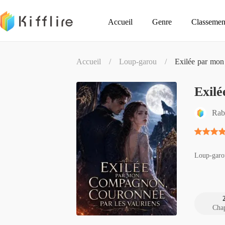
Accueil
Genre
Classemen
Accueil
/
Loup-garou
/
Exilée par mon
Exilé
Rab
Loup-garo
Chap