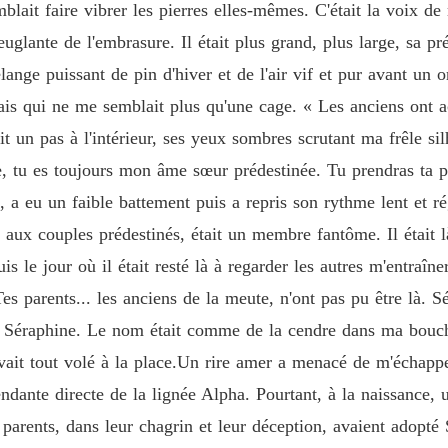
Chapitr
mblait faire vibrer les pierres elles-mêmes. C'était la voix
euglante de l'embrasure. Il était plus grand, plus large, sa p
Exilée 
Chapitr
ange puissant de pin d'hiver et de l'air vif et pur avant un
is qui ne me semblait plus qu'une cage. « Les anciens ont acc
Exilée 
Chapitr
ait un pas à l'intérieur, ses yeux sombres scrutant ma frêle s
e, tu es toujours mon âme sœur prédestinée. Tu prendras ta p
Exilée 
 a eu un faible battement puis a repris son rythme lent et rég
Chapitr
aux couples prédestinés, était un membre fantôme. Il était 
Exilée 
uis le jour où il était resté là à regarder les autres m'entraî
Chapitr
s parents... les anciens de la meute, n'ont pas pu être là. S
Exilée 
» Séraphine. Le nom était comme de la cendre dans ma bouche
Chapitr
it tout volé à la place.Un rire amer a menacé de m'échapper, m
Exilée 
dante directe de la lignée Alpha. Pourtant, à la naissance, 
Chapitr
parents, dans leur chagrin et leur déception, avaient adopté
Exilée 