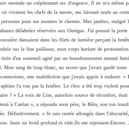
a voix mentale un crépitement sec d'urgence. Il ne m'a même pa
 où vivaient les chefs de la meute, me laissant seule au centr
e personne pour me montrer le chemin. Mes jambes, malgré la
abanes délabrées réservées aux Omégas. J'ai poussé la porte de
ssière dansaient dans les filets de lumière perçant la fenêtre
ndrée sur la fine paillasse, mon corps hurlant de protestatio
été tirée d'un sommeil agité par un bourdonnement mental fam
. Mon sang de loup blanc, un secret que j'avais gardé toute
onnexions, une malédiction que j'avais appris à endurer. « El
aphine l'a vue par la fenêtre. Le choc a été trop violent pou
aire ? » La voix de Lise, autrefois source de réconfort, étai
lerai à Caelan », a répondu mon père, le Bêta, son ton lourd
ée. Définitivement. » Je suis restée allongée dans l'obscurité
ur. Juste un froid profond et vide.Ils me rejetaient.Encore. 