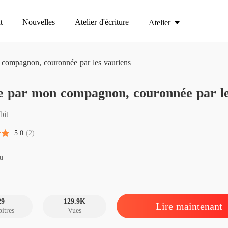
t
Nouvelles
Atelier d'écriture
Atelier
 compagnon, couronnée par les vauriens
Exilée 
e par mon compagnon, couronnée par le
Chapitre
Exilée 
bit
Chapitre
5.0
(2)
Exilée 
Chapitre
u
Exilée 
Chapitre
29
129.9K
Lire maintenant
itres
Vues
Exilée 
Chapitre