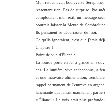
Mon retour avait bouleversé Séraphine, e
aisser la Meute de Sombrelune derrière moi pou
ressentant rien. Pas de surprise. Pas mê
complotaient mon exil, un message secre
Ils pensaient se débarrasser de moi.

pourrais laisser la Meute de Sombrelune
Ils pensaient se débarrasser de moi.
Ce qu'ils ignoraient, c'est que j'étais déjà parti
Ce qu'ils ignoraient, c'est que j'étais déj
Chapitre 1
Point de vue d'Éliane :
La lourde porte en fer a grincé en s'ouv
ans. La lumière, vive et inconnue, a fe
et une mauvaise alimentation, tremblaie
rappel permanent de l'entrave en argent 
lancinante qui faisait maintenant partie
« Éliane. » La voix était plus profonde