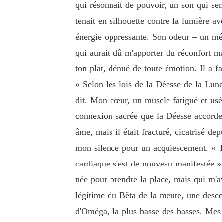
qui résonnait de pouvoir, un son qui se
tenait en silhouette contre la lumière av
énergie oppressante. Son odeur – un mél
qui aurait dû m'apporter du réconfort ma
ton plat, dénué de toute émotion. Il a f
« Selon les lois de la Déesse de la Lun
dit. Mon cœur, un muscle fatigué et usé,
connexion sacrée que la Déesse accorde 
âme, mais il était fracturé, cicatrisé dep
mon silence pour un acquiescement. « Te
cardiaque s'est de nouveau manifestée.
née pour prendre la place, mais qui m'ava
légitime du Bêta de la meute, une descen
d'Oméga, la plus basse des basses. Mes 