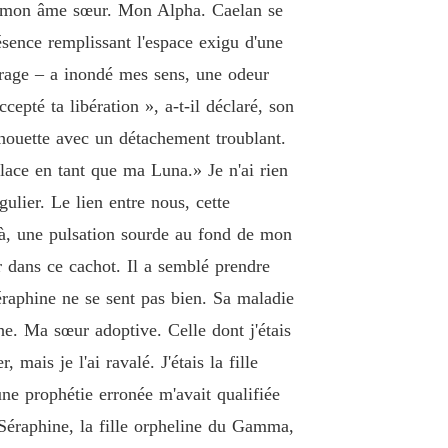
e 19
10/09/2025
 de mon âme sœur. Mon Alpha. Caelan se
résence remplissant l'espace exigu d'une
par mon compagnon, couronnée par les vauriens
e 20
10/09/2025
 orage – a inondé mes sens, une odeur
epté ta libération », a-t-il déclaré, son
par mon compagnon, couronnée par les vauriens
e 21
ilhouette avec un détachement troublant.
10/09/2025
lace en tant que ma Luna.» Je n'ai rien
par mon compagnon, couronnée par les vauriens
ulier. Le lien entre nous, cette
e 22
10/09/2025
là, une pulsation sourde au fond de mon
par mon compagnon, couronnée par les vauriens
ner dans ce cachot. Il a semblé prendre
e 23
10/09/2025
éraphine ne se sent pas bien. Sa maladie
par mon compagnon, couronnée par les vauriens
. Ma sœur adoptive. Celle dont j'étais
e 24
10/09/2025
ais je l'ai ravalé. J'étais la fille
par mon compagnon, couronnée par les vauriens
une prophétie erronée m'avait qualifiée
e 25
10/09/2025
 Séraphine, la fille orpheline du Gamma,
par mon compagnon, couronnée par les vauriens