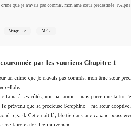
crime que je n'avais pas commis, mon âme sœur prédestinée, l'Alpha qui
Exilée 
Chapitre
Exilée 
Vengeance
Alpha
 à ses côtés, non par amour, mais parce que la loi l'exigeait.

Chapitre
Exilée 
prévenu que sa précieuse Séraphine – ma sœur adoptive, celle qui m'avai
Chapitre
couronnée par les vauriens Chapitre 1
Exilée 
Chapitre
use, j'ai surpris la conversation secrète de mes propres parents. Ils pro
ur un crime que je n'avais pas commis, mon âme sœur prédest
Exilée 
a cellule.
Chapitr
« cœur fragile » ne pouvait supporter le choc.

e Luna à ses côtés, non par amour, mais parce que la loi l'e
Exilée 
lé l'a prévenu que sa précieuse Séraphine – ma sœur adoptive,
ssentant rien. Pas de surprise. Pas même de douleur. Juste un froid profo
Chapitr
ond regard. Cette nuit-là, blottie dans une cabane poussiéreus
Exilée 
de me faire exiler. Définitivement.
ssage secret m'est parvenu – une offre d'évasion. Une nouvelle vie da
Chapitr