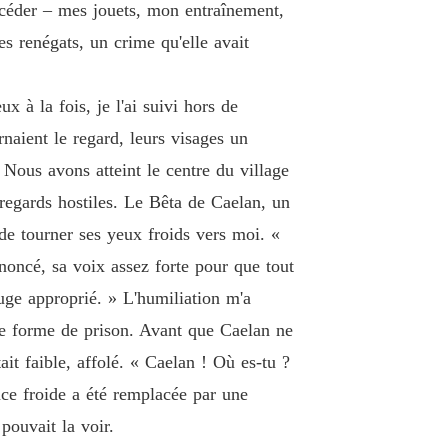
ui céder – mes jouets, mon entraînement,
e 26
10/09/2025
es renégats, un crime qu'elle avait
par mon compagnon, couronnée par les vauriens
e 27
10/09/2025
ux à la fois, je l'ai suivi hors de
par mon compagnon, couronnée par les vauriens
naient le regard, leurs visages un
e 28
10/09/2025
Nous avons atteint le centre du village
par mon compagnon, couronnée par les vauriens
 regards hostiles. Le Bêta de Caelan, un
e 29
10/09/2025
de tourner ses yeux froids vers moi. «
noncé, sa voix assez forte pour que tout
juge approprié. » L'humiliation m'a
re forme de prison. Avant que Caelan ne
ait faible, affolé. « Caelan ! Où es-tu ?
nce froide a été remplacée par une
pouvait la voir.