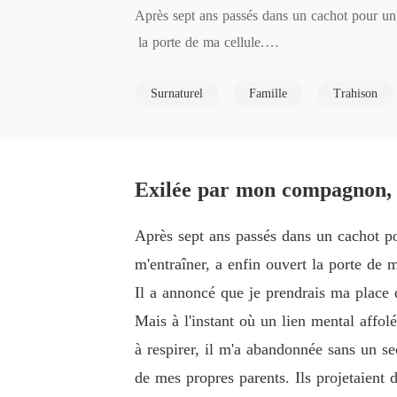
Après sept ans passés dans un cachot pour un 
 la porte de ma cellule.

Surnaturel
Famille
Trahison
Il a annoncé que je prendrais ma place de Luna
Mais à l'instant où un lien mental affolé l'a 
donnée sans un second regard.

Exilée par mon compagnon, 
Cette nuit-là, blottie dans une cabane poussiére
Après sept ans passés dans un cachot po
m'entraîner, a enfin ouvert la porte de m
Mon retour avait bouleversé Séraphine, et son 
Il a annoncé que je prendrais ma place d
Mais à l'instant où un lien mental affo
Je suis restée allongée dans l'obscurité, ne re
à respirer, il m'a abandonnée sans un sec
de mes propres parents. Ils projetaient 
Mais alors qu'ils complotaient mon exil, un me