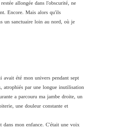
restée allongée dans l'obscurité, ne
par mon compagnon, couronnée par les vauriens
nt. Encore. Mais alors qu'ils
e 13
10/09/2025
s un sanctuaire loin au nord, où je
par mon compagnon, couronnée par les vauriens
e 14
10/09/2025
par mon compagnon, couronnée par les vauriens
e 15
10/09/2025
par mon compagnon, couronnée par les vauriens
e 16
10/09/2025
ui avait été mon univers pendant sept
 atrophiés par une longue inutilisation
par mon compagnon, couronnée par les vauriens
e 17
10/09/2025
gurante a parcouru ma jambe droite, un
oiterie, une douleur constante et
par mon compagnon, couronnée par les vauriens
e 18
10/09/2025
it dans mon enfance. C'était une voix
par mon compagnon, couronnée par les vauriens