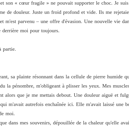
t son « cœur fragile » ne pouvait supporter le choc. Je suis 
r toujours.

Exilée 
me de douleur. Juste un froid profond et vide. Ils me rejetaie
Chapitr
t m'est parvenu – une offre d'évasion. Une nouvelle vie dan
 derrière moi pour toujours.
Exilée 
Chapitr
e.
à partie.
Exilée 
Chapitr
Exilée 
Chapitr
rant, sa plainte résonnant dans la cellule de pierre humide q
ndu la pénombre, m'obligeant à plisser les yeux. Mes muscles,
Exilée 
Chapitr
nt alors que je me mettais debout. Une douleur aiguë et ful
qui m'avait autrefois enchaînée ici. Elle m'avait laissé une b
Exilée 
Chapitr
 de moi.
 que dans mes souvenirs, dépouillée de la chaleur qu'elle ava
Exilée 