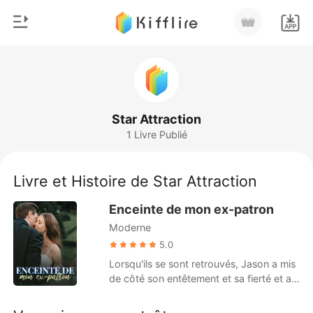
0
Accueil
Recharger
Genre
Star Attraction
1 Livre Publié
Moderne
Historique
Loup-garou
Livre et Histoire de Star Attraction
Déconnexion
Nouvelle
Enceinte de mon ex-patron
Romance
Moderne
Télécharger l'appli
Milliardaire
5.0
Lorsqu'ils se sont retrouvés, Jason a mis
Classement
de côté son entêtement et sa fierté et a
embrassé Chelsey avec passion. « S'il te
plaît, reviens-moi ? » Pendant trois ans,