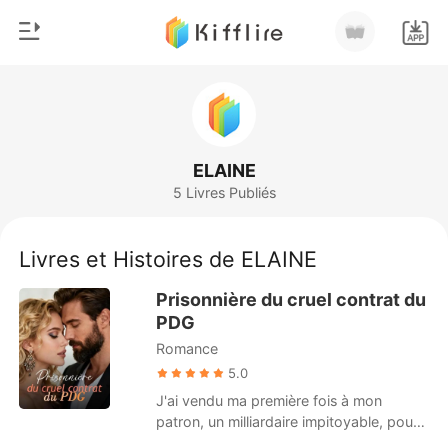
0
Accueil
Recharger
Genre
ELAINE
5 Livres Publiés
Moderne
Historique
Loup-garou
Livres et Histoires de ELAINE
Déconnexion
Nouvelle
Prisonnière du cruel contrat du
Romance
PDG
Télécharger l'appli
Romance
Milliardaire
5.0
Classement
J'ai vendu ma première fois à mon
patron, un milliardaire impitoyable, pour
un million de dollars. Je pensais que cet