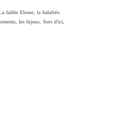
La Renaissance du Phénix: La Vengeance de l'héritière marquée
e 40
20/03/2026
La faible Elease, la balafrée.
tements, les bijoux. Sors d'ici,