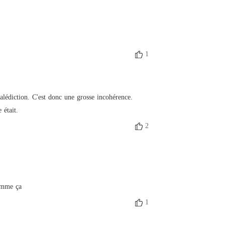
1
lédiction. C'est donc une grosse incohérence. 

 était.
2
comme ça
1