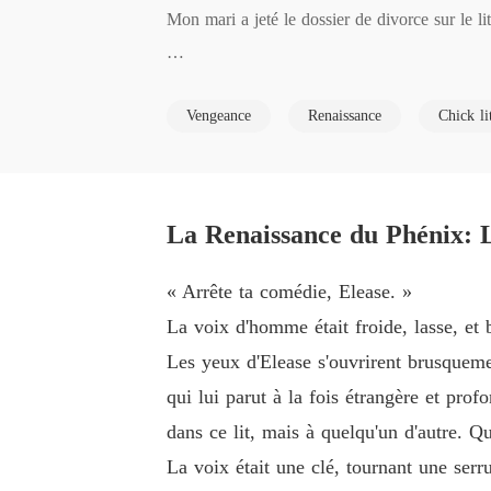
Mon mari a jeté le dossier de divorce sur le lit
« Victoire est de retour. Je veux que la maison
Vengeance
Renaissance
Chick li
Il s'attendait à des larmes. Il s'attendait à ce
Mais il ignorait une chose : la femme qui s'est 
La Renaissance du Phénix: L
Au lieu de pleurer, j'ai signé les papiers d'un 
« Arrête ta comédie, Elease. »
La voix d'homme était froide, lasse, et 
« Je ne veux pas de ton argent sale, Sokan. »

Les yeux d'Elease s'ouvrirent brusquemen
qui lui parut à la fois étrangère et pro
Je suis partie avec un simple sac de sport, sou
dans ce lit, mais à quelqu'un d'autre. Q
La voix était une clé, tournant une serr
Il ne savait pas que dix minutes plus tard, v