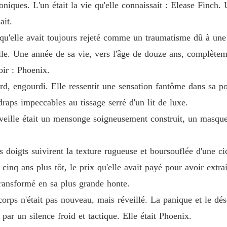
niques. L'un était la vie qu'elle connaissait : Elease Finch.
ait.
Chapitr
 qu'elle avait toujours rejeté comme un traumatisme dû à un
ruelle m'attendaient au domaine familial pour se moquer de ma "ruine
ille. Une année de sa vie, vers l'âge de douze ans, complètem
 pression, comme ils l'avaient toujours fait.

Chapitr
ir : Phoenix.
urd, engourdi. Elle ressentit une sensation fantôme dans sa p
ze mille dollars, acheté avec une accréditation de sécurité "Protocole 
Chapitr
 draps impeccables au tissage serré d'un lit de luxe.
 veille était un mensonge soigneusement construit, un masqu
Chapitr
eurs insultes.

s doigts suivirent la texture rugueuse et boursouflée d'une c
ur petit monde en cendres.
Chapitr
é cinq ans plus tôt, le prix qu'elle avait payé pour avoir ext
transformé en sa plus grande honte.
Chapitr
rps n'était pas nouveau, mais réveillé. La panique et le dés
par un silence froid et tactique. Elle était Phoenix.