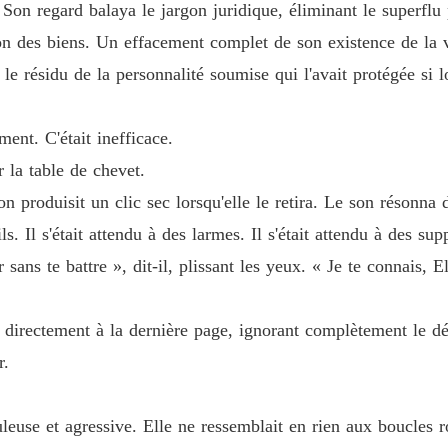
Son regard balaya le jargon juridique, éliminant le superflu 
Chapitr
on des biens. Un effacement complet de son existence de la
le résidu de la personnalité soumise qui l'avait protégée si 
Chapitr
ent. C'était inefficace.
Chapitr
 la table de chevet.
on produisit un clic sec lorsqu'elle le retira. Le son résonna 
Chapitr
. Il s'était attendu à des larmes. Il s'était attendu à des supp
sans te battre », dit-il, plissant les yeux. « Je te connais, 
Chapitr
 directement à la dernière page, ignorant complètement le dét
Chapitr
r.
Chapitr
guleuse et agressive. Elle ne ressemblait en rien aux boucles 