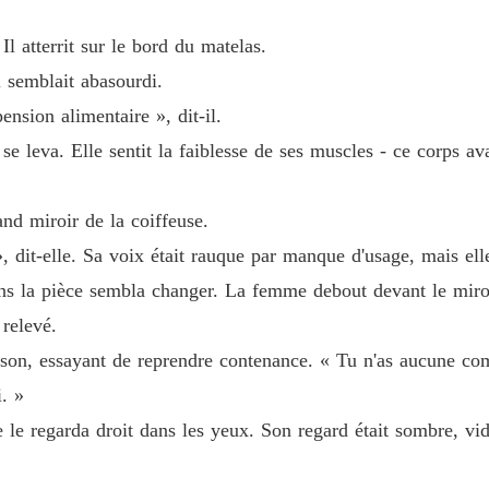
Chapitr
 Il atterrit sur le bord du matelas.
l semblait abasourdi.
Chapitr
ension alimentaire », dit-il.
se leva. Elle sentit la faiblesse de ses muscles - ce corps av
Chapitr
and miroir de la coiffeuse.
Chapitr
 dit-elle. Sa voix était rauque par manque d'usage, mais elle
ns la pièce sembla changer. La femme debout devant le miroi
Chapitr
 relevé.
Kason, essayant de reprendre contenance. « Tu n'as aucune co
Chapitr
. »
e le regarda droit dans les yeux. Son regard était sombre, vide
Chapitr