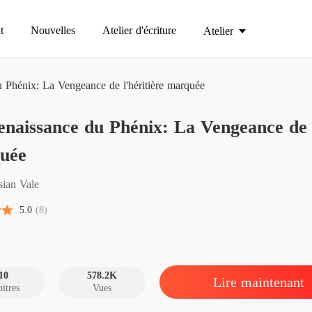
t
Nouvelles
Atelier d'écriture
Atelier
 Phénix: La Vengeance de l'héritière marquée
naissance du Phénix: La Vengeance de l
Chapitre
uée
Chapitre
sian Vale
5.0
(8)
Chapitre
Chapitre
10
578.2K
Lire maintenant
itres
Vues
Chapitre