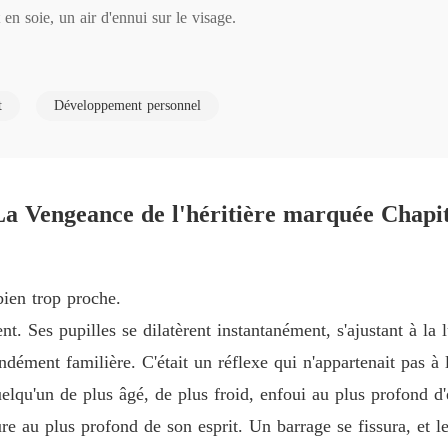
 en soie, un air d'ennui sur le visage.

Chapitre
 soit vide ce soir. Voici cinq millions pour ton silence, va cacher ton 
t
Développement personnel
Chapitre
 que la faible et soumise Élise Pinson le supplie à genoux de ne pas l'ab
Chapitre
réveillée dans ce corps ce matin n'était plus Élise. C'était moi, Phénix.
a Vengeance de l'héritière marquée Chapi
Chapitre
trait agressif, sans même lire le montant de la pension alimentaire.

bien trop proche.
Chapitr
t. Ses pupilles se dilatèrent instantanément, s'ajustant à l
fondément familière. C'était un réflexe qui n'appartenait pas 
s son regard stupéfait. Il pensait que j'allais mourir de faim dans les r
Chapitr
uelqu'un de plus âgé, de plus froid, enfoui au plus profond d
ure au plus profond de son esprit. Un barrage se fissura, et 
ia un simple terminal de commande sur mon téléphone, j'avais vidé le
Chapitr