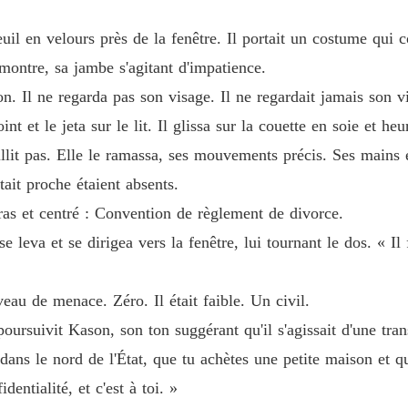
Chapitr
uil en velours près de la fenêtre. Il portait un costume qui c
Chapitr
montre, sa jambe s'agitant d'impatience.
on. Il ne regarda pas son visage. Il ne regardait jamais son v
Chapitr
int et le jeta sur le lit. Il glissa sur la couette en soie et he
aillit pas. Elle le ramassa, ses mouvements précis. Ses mains
ait proche étaient absents.
Chapitr
 gras et centré : Convention de règlement de divorce.
e leva et se dirigea vers la fenêtre, lui tournant le dos. « Il
Chapitr
veau de menace. Zéro. Il était faible. Un civil.
Chapitr
 poursuivit Kason, son ton suggérant qu'il s'agissait d'une tra
 dans le nord de l'État, que tu achètes une petite maison et 
Chapitr
dentialité, et c'est à toi. »