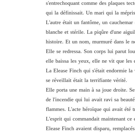
s'entrechoquant comme des plaques tecto
pour me virer 500 millions de dollars.

qui la définissait. Un mari qui la mépris
L'autre était un fantôme, un cauchemar
Pendant ce temps, mon père et ma demi-sœur c
blanche et stérile. La piqûre d'une aigu
er et à utiliser ma mère malade comme moyen de
histoire. Et un nom, murmuré dans le no
Elle se redressa. Son corps lui parut lo
J'ai lissé le col de mon nouveau tailleur à dou
n.

elle baissa les yeux, elle ne vit que les
La Elease Finch qui s'était endormie la
Ce soir, je ne rentre pas en victime pour subir l
se réveillait était la terrifiante vérité.
Elle porta une main à sa joue droite. Se
Je rentre pour récupérer ma mère et réduire le
de l'incendie qui lui avait ravi sa beaut
flammes. L'acte héroïque qui avait été 
L'esprit qui commandait maintenant ce co
Elease Finch avaient disparu, remplacés 