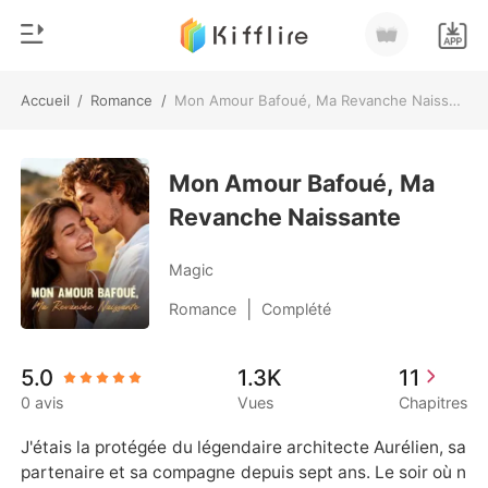
Accueil
/
Romance
/
Mon Amour Bafoué, Ma Revanche Naissante
0
Accueil
Recharger
Mon Amour Bafoué, Ma
Genre
Revanche Naissante
Moderne
Historique
Loup-garou
Magic
Déconnexion
Nouvelle
|
Romance
Complété
Romance
Télécharger l'appli
5.0
1.3K
11
Milliardaire
0 avis
Vues
Chapitres
Classement
J'étais la protégée du légendaire architecte Aurélien, sa 
partenaire et sa compagne depuis sept ans. Le soir où n