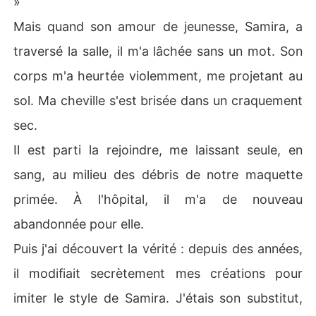
»
Mais quand son amour de jeunesse, Samira, a
Le jour où Samira m'a montré la bague de fiançailles q
u'il m'avait promise, j'ai tout quitté. J'ai accepté l'offre d
traversé la salle, il m'a lâchée sans un mot. Son
e ma tante pour reconstruire ma vie, loin de lui. Cette fo
corps m'a heurtée violemment, me projetant au
is, je ne serai plus l'ombre de personne. Et il allait regret
ter chaque seconde de sa trahison.
sol. Ma cheville s'est brisée dans un craquement
sec.
Il est parti la rejoindre, me laissant seule, en
sang, au milieu des débris de notre maquette
primée. À l'hôpital, il m'a de nouveau
abandonnée pour elle.
Puis j'ai découvert la vérité : depuis des années,
il modifiait secrètement mes créations pour
imiter le style de Samira. J'étais son substitut,