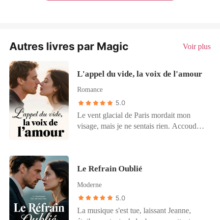
Autres livres par Magic
Voir plus
L'appel du vide, la voix de l'amour
Romance
5.0
Le vent glacial de Paris mordait mon
visage, mais je ne sentais rien. Accoudée
au pont de Bir-Hakeim, je regardais la
Seine sombre et indifférente. Quelques
heures auparavant, j'étais Jeanne Dubois,
Le Refrain Oublié
héritière riche, influenceuse en vogue, en
couple avec Antoine Moreau. Un conte
Moderne
de fées, un mensonge. J'ai entendu son
5.0
rire mielleux, puis celui de ma sœur
La musique s'est tue, laissant Jeanne,
adoptive, Sophie : « Laisse tomber