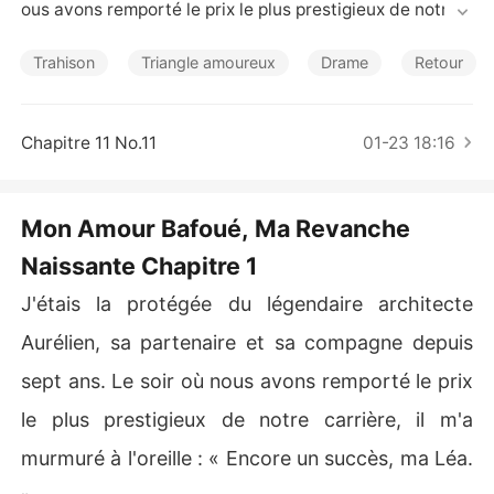
Nouvelles
ous avons remporté le prix le plus prestigieux de notre c
arrière, il m'a murmuré à l'oreille : « Encore un succès, m
a Léa. »

Trahison
Triangle amoureux
Drame
Retour
Mais quand son amour de jeunesse, Samira, a traversé l
a salle, il m'a lâchée sans un mot. Son corps m'a heurtée 
Chapitre 11 No.11
01-23 18:16
violemment, me projetant au sol. Ma cheville s'est brisé
e dans un craquement sec.

Mon Amour Bafoué, Ma Revanche
Il est parti la rejoindre, me laissant seule, en sang, au mi
Naissante Chapitre 1
lieu des débris de notre maquette primée. À l'hôpital, il
 m'a de nouveau abandonnée pour elle.

J'étais la protégée du légendaire architecte
Puis j'ai découvert la vérité : depuis des années, il modi
Aurélien, sa partenaire et sa compagne depuis
fiait secrètement mes créations pour imiter le style de
sept ans. Le soir où nous avons remporté le prix
 Samira. J'étais son substitut, une simple marionnette.

le plus prestigieux de notre carrière, il m'a
Neuf ans de ma vie, de mon amour, de mon travail... tou
murmuré à l'oreille : « Encore un succès, ma Léa.
t n'était qu'un mensonge. Il ne m'avait jamais aimée, il ét
ait simplement obsédé par son fantôme.
