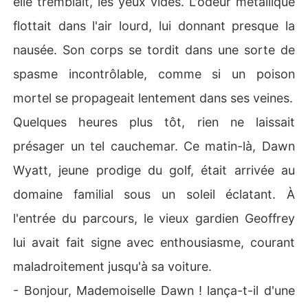
elle tremblait, les yeux vides. L'odeur métallique
 s'entremêlent. Son unique objectif devient clair : surviv
flottait dans l'air lourd, lui donnant presque la
re, comprendre sa vraie nature et revenir un jour pour f
aire payer ceux qui ont détruit sa vie.
nausée. Son corps se tordit dans une sorte de
spasme incontrôlable, comme si un poison
mortel se propageait lentement dans ses veines.
Quelques heures plus tôt, rien ne laissait
présager un tel cauchemar. Ce matin-là, Dawn
Wyatt, jeune prodige du golf, était arrivée au
domaine familial sous un soleil éclatant. À
l'entrée du parcours, le vieux gardien Geoffrey
lui avait fait signe avec enthousiasme, courant
maladroitement jusqu'à sa voiture.
- Bonjour, Mademoiselle Dawn ! lança-t-il d'une