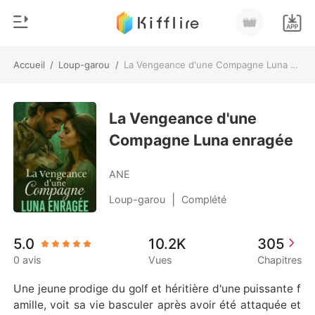
Accueil
/
Loup-garou
/
La Vengeance d'une Compagne Luna enragée
0
Accueil
Recharger
La Vengeance d'une
Genre
Compagne Luna enragée
Moderne
Historique
Loup-garou
ANE
Déconnexion
Nouvelle
|
Loup-garou
Complété
Romance
Télécharger l'appli
5.0
10.2K
305
Milliardaire
0 avis
Vues
Chapitres
Classement
Une jeune prodige du golf et héritière d'une puissante f
amille, voit sa vie basculer après avoir été attaquée et