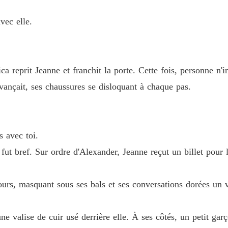
Chapitre
avec elle.
Quand 
Chapitre
Quand 
ca reprit Jeanne et franchit la porte. Cette fois, personne n'in
Chapitre
avançait, ses chaussures se disloquant à chaque pas.
Quand 
Chapitre
Quand 
s avec toi.
Chapitre
t fut bref. Sur ordre d'Alexander, Jeanne reçut un billet pour 
Quand 
Chapitre
ujours, masquant sous ses bals et ses conversations dorées un 
Quand 
Chapitre
une valise de cuir usé derrière elle. À ses côtés, un petit gar
Quand 