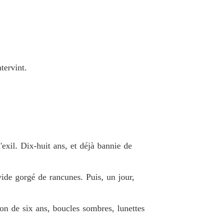
 26 Chapitre 26
24/05/2025
le PDG Devient PÈRE
 27 Chapitre 27
24/05/2025
le PDG Devient PÈRE
tervint.
 28 Chapitre 28
24/05/2025
le PDG Devient PÈRE
 29 Chapitre 29
24/05/2025
le PDG Devient PÈRE
 30 Chapitre 30
24/05/2025
l'exil. Dix-huit ans, et déjà bannie de
le PDG Devient PÈRE
 31 Chapitre 31
24/05/2025
vide gorgé de rancunes. Puis, un jour,
le PDG Devient PÈRE
 32 Chapitre 32
24/05/2025
çon de six ans, boucles sombres, lunettes
le PDG Devient PÈRE