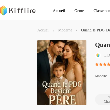
Accueil
Genre
Classemen
Accueil
/
Moderne
/
Quand le PDG D
Quan
C.
Moderne
9
Chap