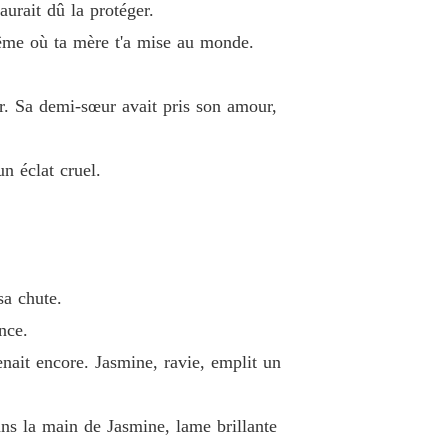
urait dû la protéger.
le PDG Devient PÈRE
 même où ta mère t'a mise au monde.
 13 Chapitre 13
24/05/2025
er. Sa demi-sœur avait pris son amour,
le PDG Devient PÈRE
 14 Chapitre 14
24/05/2025
n éclat cruel.
le PDG Devient PÈRE
 15 Chapitre 15
24/05/2025
le PDG Devient PÈRE
 16 Chapitre 16
24/05/2025
sa chute.
le PDG Devient PÈRE
 17 Chapitre 17
24/05/2025
nce.
tenait encore. Jasmine, ravie, emplit un
le PDG Devient PÈRE
 18 Chapitre 18
24/05/2025
ans la main de Jasmine, lame brillante
le PDG Devient PÈRE