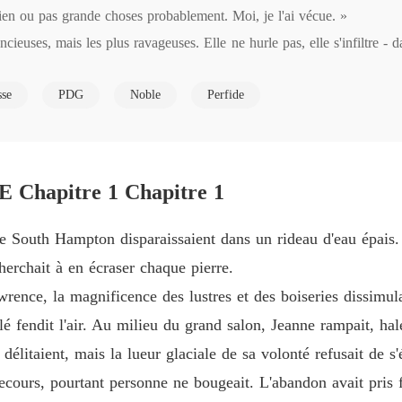
en ou pas grande choses probablement. Moi, je l'ai vécue. »

Quand 
encieuses, mais les plus ravageuses. Elle ne hurle pas, elle s'infiltre -
Chapitre
roids. Ce qui la rend insupportable, c'est qu'elle vient souvent de ceux
Quand 
sse
PDG
Noble
Perfide
Chapitre
. Les voix qui l'entouraient, jadis pleines de tendresse, s'étaient cha
Quand 
rcher à comprendre. On la bannit sans explication, sans appel. Elle di
Chapitre
 Chapitre 1 Chapitre 1
elle réapparut, elle n'était plus la même. Dans son regard : la tempête
Quand 
Chapitre
angereux - son fils.

de South Hampton disparaissaient dans un rideau d'eau épais. 
Quand 
herchait à en écraser chaque pierre.
Chapitre
 murmurait sur son passage : « enfant né sans père »

rence, la magnificence des lustres et des boiseries dissimul
ué, d'un puissant PDG - dissimulé par sa mère pour mieux le protéger... 
Quand 
é fendit l'air. Au milieu du grand salon, Jeanne rampait, hale
Chapitre
délitaient, mais la lueur glaciale de sa volonté refusait de s'
Quand 
ecours, pourtant personne ne bougeait. L'abandon avait pris f
Chapitre