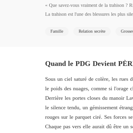
« Que savez-vous vraiment de la trahison ? Ri
La trahison est l'une des blessures les plus sil
angent de ton, dans les gestes qui deviennent f
Famille
Relation secrète
Grosse
Commençons.

À 18 ans, elle perdit tout en une seule journée
mblait acquis détourna les yeux, sans même che
Quand le PDG Devient PÈRE
Sept années s'écoulèrent dans l'ombre. Lorsqu'
un garçon aux yeux perçants, silencieux mais d
Sous un ciel saturé de colère, les rues 
le poids des nuages, comme si l'orage c
On la raillait, la traitant de mère indigne. On
Derrière les portes closes du manoir Law
...sans savoir qu'il était le fils caché, inavo
le silence tendu, un gémissement étrangl
rouges sur le parquet ciré. Ses forces se 
Chaque pas vers elle aurait dû être un s