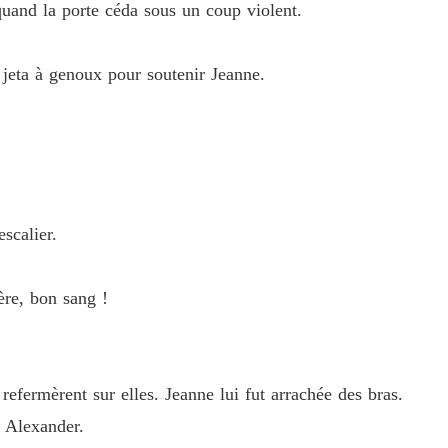
Chapitre
 quand la porte céda sous un coup violent.
Quand 
Chapitre
se jeta à genoux pour soutenir Jeanne.
Quand 
Chapitre
Quand 
Chapitre
scalier.
Quand 
Chapitre
ère, bon sang !
Quand 
Chapitre
Quand 
refermèrent sur elles. Jeanne lui fut arrachée des bras.
Chapitre
 Alexander.
Quand 