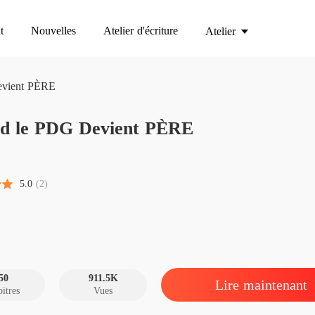
t
Nouvelles
Atelier d'écriture
Atelier
evient PÈRE
Quand 
d le PDG Devient PÈRE
Chapitre
Quand 
D
Chapitre
5.0
(2)
Quand 
Chapitre
Quand 
Chapitre
50
911.5K
Lire maintenant
itres
Vues
Quand 
Chapitre