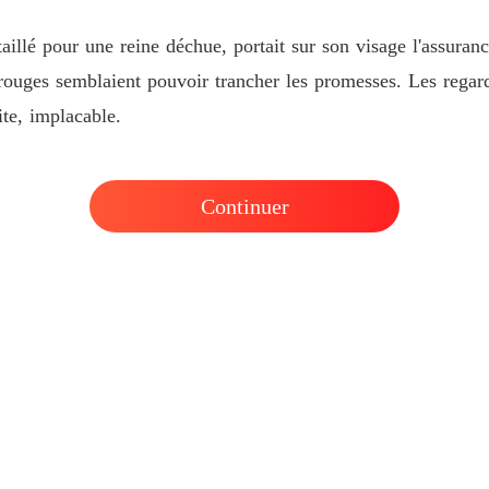
Chapitre
aillé pour une reine déchue, portait sur son visage l'assura
Quand 
uges semblaient pouvoir trancher les promesses. Les regards
Chapitre
ite, implacable.
Quand 
Chapitre
Continuer
Quand 
Chapitre
Quand 
Chapitre
Quand 
Chapitre
Quand 
Chapitre