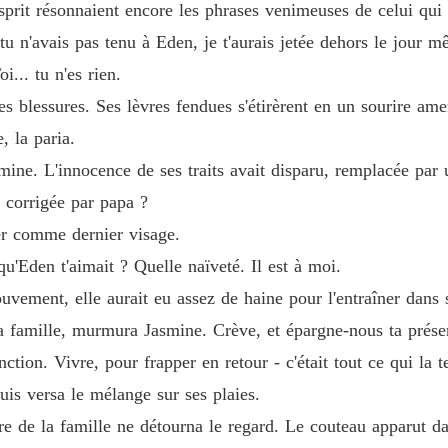
it résonnaient encore les phrases venimeuses de celui qui a
Quand 
tu n'avais pas tenu à Eden, je t'aurais jetée dehors le jour
Chapitre
... tu n'es rien.
s blessures. Ses lèvres fendues s'étirèrent en un sourire am
Quand 
Chapitre
e, la paria.
smine. L'innocence de ses traits avait disparu, remplacée par u
Quand 
Chapitre
e corrigée par papa ?
rer comme dernier visage.
Quand 
Chapitre
qu'Eden t'aimait ? Quelle naïveté. Il est à moi.
uvement, elle aurait eu assez de haine pour l'entraîner dans 
Quand 
Chapitre
la famille, murmura Jasmine. Crève, et épargne-nous ta prése
nction. Vivre, pour frapper en retour - c'était tout ce qui la 
Quand 
Chapitre
puis versa le mélange sur ses plaies.
re de la famille ne détourna le regard. Le couteau apparut d
Quand 