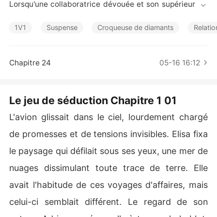
Nouvelles
Lorsqu'une collaboratrice dévouée et son supérieur s'e
mbarquent pour un voyage d'affaires, on pourrait s'atte
ndre à une routine professionnelle sans surprises. Mais
1V1
Suspense
Croqueuse de diamants
Relatio
 lorsque le patron en question est un séducteur invétér
é, et que la collaboratrice en question est une femme as
tucieuse et pleine de ressources, les choses prennent u
Chapitre 24
05-16 16:12
ne tournure bien plus captivante que prévu.  

Elisa, jeune femme intelligente et perspicace, se retrouv
Le jeu de séduction Chapitre 1 01
e malgré elle plongée dans un jeu de séduction aux fron
tières floues, où chaque geste, chaque mot, chaque reg
L'avion glissait dans le ciel, lourdement chargé
ard peut tout changer. Face à elle, Adrian, un homme ch
de promesses et de tensions invisibles. Elisa fixa
arismatique et imprévisible, aussi envoûtant que dange
reux. Ce qui commence comme un simple voyage profes
le paysage qui défilait sous ses yeux, une mer de
sionnel se transforme rapidement en une danse subtile
nuages dissimulant toute trace de terre. Elle
 et risquée, où les limites entre le travail et le désir s'est
ompent.  

avait l'habitude de ces voyages d'affaires, mais
celui-ci semblait différent. Le regard de son
Elisa devra user de toute son intelligence et de sa ruse
 pour naviguer dans ce jeu où les enjeux sont bien plus