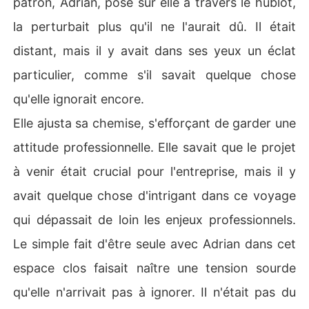
patron, Adrian, posé sur elle à travers le hublot,
 élevés qu'il n'y paraît. Car jouer avec Adrian, c'est jouer 
la perturbait plus qu'il ne l'aurait dû. Il était
avec le feu... et le diable lui-même n'est jamais bien loi
n.  

distant, mais il y avait dans ses yeux un éclat
particulier, comme s'il savait quelque chose
qu'elle ignorait encore.
Elle ajusta sa chemise, s'efforçant de garder une
attitude professionnelle. Elle savait que le projet
à venir était crucial pour l'entreprise, mais il y
avait quelque chose d'intrigant dans ce voyage
qui dépassait de loin les enjeux professionnels.
Le simple fait d'être seule avec Adrian dans cet
espace clos faisait naître une tension sourde
qu'elle n'arrivait pas à ignorer. Il n'était pas du