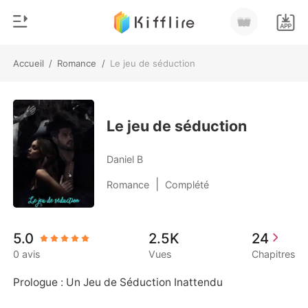
Accueil
/
Romance
/
Le jeu de séduction
0
Accueil
Recharger
Genre
Le jeu de séduction
Moderne
Historique
Daniel B
Loup-garou
|
Romance
Complété
Déconnexion
Nouvelle
Romance
Télécharger l'appli
5.0
2.5K
24
Milliardaire
0 avis
Vues
Chapitres
Classement
Prologue : Un Jeu de Séduction Inattendu
