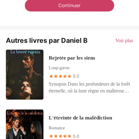
Continuer
Autres livres par Daniel B
Voir plus
Rejetée par les siens
Loup-garou
5.0
Synopsis Dans les profondeurs de la forêt
éternelle, où la lune règne en maîtresse
absolue, vivait une meute redoutable : la
Meute de l'Ombre, dirigée d'une main de
fer par l'alpha Thorin. Parmi ses membres
L'étreinte de la malédiction
se trouvait une jeune femme nommée
Elara, différente des autres à bien des
Romance
égards. Alors que chaque loup-garou de
5.0
la meute possédait le don sacré de la