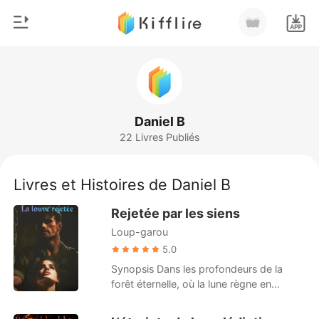
0
Accueil
Recharger
Genre
Daniel B
22 Livres Publiés
Moderne
Historique
Loup-garou
Livres et Histoires de Daniel B
Déconnexion
Nouvelle
Rejetée par les siens
Romance
Loup-garou
Télécharger l'appli
Milliardaire
5.0
Synopsis Dans les profondeurs de la
Classement
forêt éternelle, où la lune règne en
maîtresse absolue, vivait une meute
redoutable : la Meute de l'Ombre, dirigée