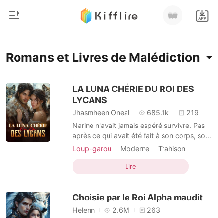
0
Accueil
Romans et Livres de Malédiction
Recharger
Genre
LA LUNA CHÉRIE DU ROI DES
LYCANS
Moderne
Historique
Jhasmheen Oneal
685.1k
219
Loup-garou
Narine n'avait jamais espéré survivre. Pas
Déconnexion
après ce qui avait été fait à son corps, son
Nouvelle
esprit et son âme. Mais le destin avait
Loup-garou
Moderne
Trahison
Romance
d'autres projets. Sauvée par l'Alpha
Malédiction
Noble
Fantasie
Drame
Télécharger l'appli
suprême Sargis, le souverain le plus
Lire
Milliardaire
Héroïne fougueuse
Histoire d'amour
redouté du royaume, elle se retrouve sous
loup-garou
Royauté
la protection d'un homme qu'elle ne
Classement
Choisie par le Roi Alpha maudit
connaît pas... et d'
Helenn
2.6M
263