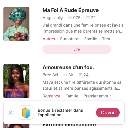
la rencontre d'un Démon, Balthazar, qui lui
Ma Foi À Rude Épreuve
propose
Angelically
975
72
J'ai grandi dans une famille brisée et j'avais
l'impression que mes parents se mettaient
un voile sur le visage pour ne pas voir la
Autres
Surnaturel
Famille
Tribu
vérité en face. Plusieurs fois, j'ai cherché
Trahison
Malédiction
Charmante
Dieu et de nombreuses fois, j'ai
Lire
abandonné. Et à mon grand étonnement,
quand je pensais que tout espoir était
Amoureuse d'un fou.
perdu, moi
Bree Sei
3k
24
Maya est une fille différente qui étonne sa
sœur et sa mère par ses agissements la
preuve, comment expliquer le fait qu'elle
Romance
Famille
Premier amour
puisse tomber amoureuse d'un fou?
Malédiction
Charmante
Lire
Bonus à réclamer dans
Ouvrir
l'application
Extrême méchanceté