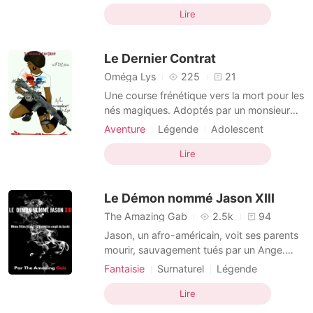
Mort
Malédiction
a commencé sur ma page Twitter, les trois
Lire
mois suivants ont été absolument horribles.
J'ai Tweeté chaque événement terrif
Le Dernier Contrat
Oméga Lys
225
21
Une course frénétique vers la mort pour les
nés magiques. Adoptés par un monsieur
dès leur plus jeunes âges, des enfants se
Aventure
Légende
Adolescent
voient obligés de tuer pour survivre et
Résurrection
Malédiction
vivre. Mais de ce vilain tour, un enfant s'est
Lire
Personnalités multiples
échappé et s'est penché vers l'unique
Identités multiples
Discret
personne qui pouvait l'aider et qui plus est
Le Démon nommé Jason XIII
la plu
Courageuse
The Amazing Gab
2.5k
94
Jason, un afro-américain, voit ses parents
mourir, sauvagement tués par un Ange.
Malheureusement, personne ne croit à son
Fantaisie
Surnaturel
Légende
histoire. Il se retrouve donc dans une
Vengeance
Malédiction
Vampire
famille d'accueil, sans espoir de retrouver
Lire
Noble
Charmant
le tueur. Mais suite à un drame, Jason fait