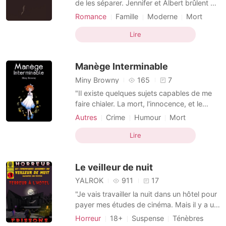
de les séparer. Jennifer et Albert brûlent de
passion l'un pour l'autre mais tout semble
Romance
Famille
Moderne
Mort
s'acharner contre eux. L'amour n'est-il pas
Malédiction
Courageuse
le remède à tout les maux? Entre Amour et
Lire
Tradition, lequel triomphera?
Manège Interminable
Miny Browny
165
7
"Il existe quelques sujets capables de me
faire chialer. La mort, l'innocence, et le
passé. Ce qu'ils ont en commun ? Une fois
Autres
Crime
Humour
Mort
partis, ils ne reviennent jamais." Un joli petit
Malédiction
Criminelle
Héros
parc d'attractions. "Ne vous fiez pas aux
Lire
Mature
Génie
Flashback
apparences ; elles sont trompeuses." Une
foule qui fuit. Quatre personnes qui p
Le veilleur de nuit
YÄLROK
911
17
"Je vais travailler la nuit dans un hôtel pour
payer mes études de cinéma. Mais il y a un
problème: j'ai peur du noir, c'est le comble
Horreur
18+
Suspense
Ténèbres
pour un veilleur de nuit." Voici comment ça