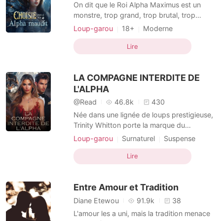
Nouvelles
On dit que le Roi Alpha Maximus est un
monstre, trop grand, trop brutal, trop
maudit. Son lit est synonyme de mort, et
Loup-garou
18+
Moderne
aucune femme n'en est jamais sortie
Triangle amoureux
Malédiction
vivante. Alors pourquoi m'a-t-il choisie,
Lire
loup-garou
Royauté
moi ? Une oméga indésirable et grasse,
abandonnée par sa propre meute. Une nuit
LA COMPAGNE INTERDITE DE
avec le roi impit
L'ALPHA
@Read
46.8k
430
Née dans une lignée de loups prestigieuse,
Trinity Whitton porte la marque du
déshonneur : fille d'une mère disparue dans
Loup-garou
Surnaturel
Suspense
la honte et d'un père inconnu, elle n'a
Tribu
Mariés au premier regard
jamais éveillé son loup. Rejetée, mais
Lire
Malédiction
Gentleman
Chanceuse
indomptable, elle vit entre deux mondes -
Héroïne fougueuse
Alpha
trop forte pour les humains, trop
Entre Amour et Tradition
"incomplète" pour la me
Amour interdit
Diane Etewou
91.9k
38
L'amour les a uni, mais la tradition menace