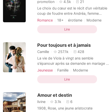
promotion
4.5k
21
Le choix du cœur est le récit d’un véritable
coup de foudre entre Andréa, femme
intelligente et ambitieuse, et Malys, beau
Romance
18+
érotisme
Moderne
gentleman, qui tous deux vivent un amour
Amour secret
Arrogant
Charmante
jamais vécu. Malheureusement, il se
Lire
laissera par la suite séduire par Kisi.
Jusqu’où ira cette relation illicite ? À
Pour toujours et à jamais
PROPOS DE L'AUTEUR
Camille
257.1k
428
La vie de Viola à vingt ans semble
s'épanouir après sa demande en mariage à
son fiancé lors de sa fête d'anniversaire.
Jeunesse
Famille
Moderne
Cependant, l'homme qu'elle pense l'aimer
Grossesse
Chouchou
Arrogant
se révèle être un mari extrêmement cruel. Il
Lire
Dominant
prend le contrôle de sa vie après leur
mariage. Expulsée de l'école et humiliée
Amour et destin
par sa belle-fa
livine
3.1k
6
1908, Rose, une jeune aristocrate