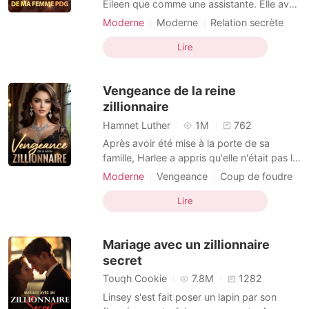
Eileen que comme une assistante. Elle avait
besoin d'argent pour le traitement de sa
Moderne
Moderne
Relation secrète
mère, il ne pensait donc pas qu'elle le
PDG
Arrogant
Histoire d'amour
quitterait facilement. Il lui semblait juste de
Lire
l'aider en lui donnant de l'argent en
échange de relations sexuelles. Cependant,
Vengeance de la reine
Bryan
zillionnaire
Hamnet Luther
1M
762
Après avoir été mise à la porte de sa
famille, Harlee a appris qu'elle n'était pas la
fille biologique de celle-ci. Selon les
Moderne
Vengeance
Coup de foudre
rumeurs, sa famille biologique pauvre
PDG
Arrogant
Dominant
Douceur
privilégiait les fils et prévoyait de tirer profit
Lire
de son retour. Contre toute attente, son
vrai père était un zillionnaire, ce qui l'a
Mariage avec un zillionnaire
secret
Tough Cookie
7.8M
1282
Linsey s'est fait poser un lapin par son