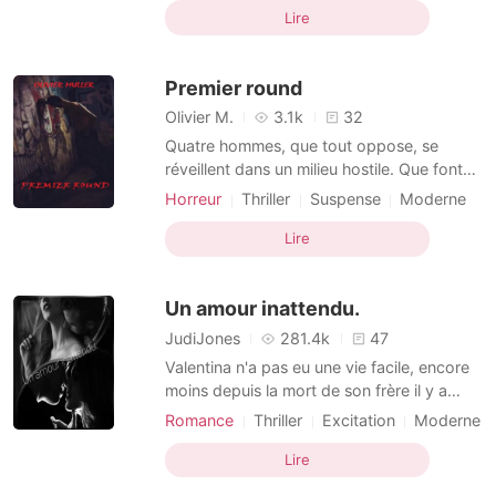
Charmant
de prison, où elle a beaucoup souffert.
Lire
Lorsque Khloe a finalement été libérée, sa
sœur diabolique a utilisé leur mère pour
Premier round
forcer Khloe à co
Olivier M.
3.1k
32
Quatre hommes, que tout oppose, se
réveillent dans un milieu hostile. Que font-
ils là ? Qui les a piégés ? Ils devront dès
Horreur
Thriller
Suspense
Moderne
lors lutter pour leur survie et vaincre leur
Kidnapping
Contrainte sur la vie
propre noirceur. Quelles limites seront-ils
Lire
Héroïne
Identités multiples
Arrogant
prêts à franchir pour sauver leur peau ?
Courageux
Un amour inattendu.
JudiJones
281.4k
47
Valentina n'a pas eu une vie facile, encore
moins depuis la mort de son frère il y a
deux ans. Elle s'attendait à tout, sauf à être
Romance
Thriller
Excitation
Moderne
l'objet d'une vengeance . Vicente à perdu
Amour forcé
Grossesse
Criminel
ses parents lors d'un accident de voiture il
Lire
Mafia
Arrogant
Beau gosse
y a deux ans, il est prêt à tout pour se