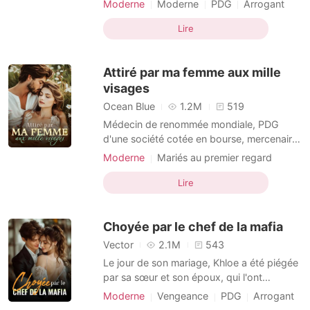
Moderne
Moderne
PDG
Arrogant
autre femme à sortir de sa voiture. Son
Dominant
Histoire d'amour
cœur a sombré alors que trois années
Lire
d'efforts pour gagner son amour se sont
avérés vains devant ses yeux et qu'elle a
Attiré par ma femme aux mille
choisi de le quit
visages
Ocean Blue
1.2M
519
Médecin de renommée mondiale, PDG
d'une société cotée en bourse, mercenaire
la plus puissante et génie technologique de
Moderne
Mariés au premier regard
premier plan, Marissa était une femme aux
PDG
Identités multiples
Arrogant
innombrables identités secrètes. Elle a
Lire
Perfide
Douceur
caché sa véritable identité et s'est mariée
avec un jeune homme apparemment
Choyée par le chef de la mafia
pauvre. Cependant, à l
Vector
2.1M
543
Le jour de son mariage, Khloe a été piégée
par sa sœur et son époux, qui l'ont
accusée d'un crime qu'elle n'avait pas
Moderne
Vengeance
PDG
Arrogant
commis. Elle a été condamnée à trois ans