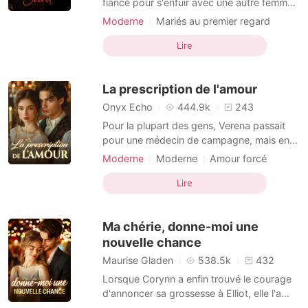
fiancé pour s'enfuir avec une autre femme.
Furieuse, elle s'est emparée d'un inconnu
Moderne
Mariés au premier regard
au hasard et a déclaré : « Marions-nous ! »
PDG
Identités multiples
Arrogant
Elle a agi sous le coup de l'impulsion,
Lire
Dominant
réalisant trop tard que son nouveau mari
était Collin, qui a la réputation d'être un
La prescription de l'amour
loser
Onyx Echo
444.9k
243
Pour la plupart des gens, Verena passait
pour une médecin de campagne, mais en
réalité, elle accomplissait de petits
Moderne
Moderne
Amour forcé
miracles. Trois ans après qu'Isaac soit
Coup de foudre
Célébrité
Arrogant
tombé éperdument amoureux d'elle et ait
Lire
Dominant
Douceur
veillé sur elle pendant de longues nuits
solitaires, un accident l'a laissé dans un
Ma chérie, donne-moi une
fauteuil roulant
nouvelle chance
Maurise Gladen
538.5k
432
Lorsque Corynn a enfin trouvé le courage
d'annoncer sa grossesse à Elliot, elle l'a
surpris en train d'aider galamment une