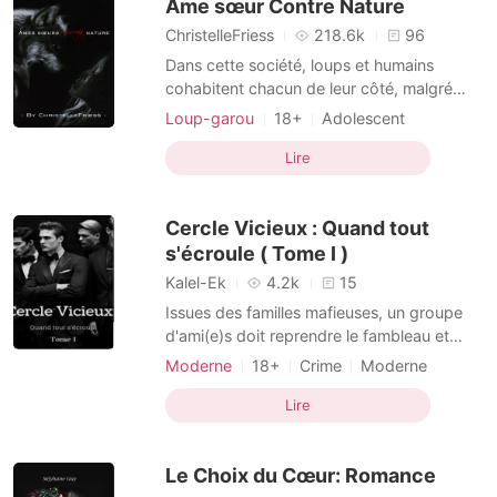
Âme sœur Contre Nature
Cependant, qui a dit que
ChristelleFriess
218.6k
96
Dans cette société, loups et humains
cohabitent chacun de leur côté, malgré
quelques différents connus sous le nom de
Loup-garou
18+
Adolescent
Chasseurs. Ceux ci ont finalement été
Amour prédestiné
Arrogant
massacrés après des décennies de guerre
Lire
Charmante
sanglante dans un seul et unique raid de la
part du plus puissant des loups, réduisant
Cercle Vicieux : Quand tout
les quelques heu
s'écroule ( Tome I )
Kalel-Ek
4.2k
15
Issues des familles mafieuses, un groupe
d'ami(e)s doit reprendre le fambleau et
diriger le conglomérat à leurs tours... Sans
Moderne
18+
Crime
Moderne
se douter que leurs choix feraient basculer
Mafia
Arrogant
Charmante
leurs vies.
Lire
Le Choix du Cœur: Romance