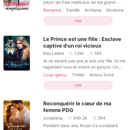
Nouvelles
payer les frais médicaux de ma grand-
mère. Je prendrai la place d'Yvonne en
Romance
Famille
érotisme
Moderne
tant qu'épouse de Charles dès que j'aurai
Mariage arrangé
Fausse identité
l'argent. » Lorsque sa sœur Yvonne s'est
Lire
PDG
Arrogant
Perfide
enfuie du mariage, Autumn a été forcée de
se passer pour Yvonne et de se marier
Le Prince est une fille : Esclave
avec Charles. Dè
captive d'un roi vicieux
Kiss Leilani
1.2M
395
Ils ne savent pas que je suis une fille. Ils me
regardent tous et voient un garçon. Un
prince. Les gens de leur espèce achètent
Loup-garou
Thriller
Amour forcé
des humains comme moi pour assouvir
Vengeance
Esclave sexuel
Noble
leurs désirs lubriques. Et quand ils ont fait
Lire
Arrogant
Dominant
Fantasie
irruption dans notre royaume pour acheter
ma sœur, je suis intervenue pour la
Reconquérir le cœur de ma
protéger. Je
femme PDG
zongheng
949.3k
394
Pendant deux ans, Bryan n'a considéré