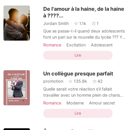
venger. Valentina représente une chanc
De l'amour à la haine, de la haine
à ????...
Jordan Smith
1.1k
1
Que se passe-t-il quand deux adolescents
font un pari sur la nouvelle du lycée ??? Y
aura-t-il de l'amour au menu???, Entre
Romance
Excitation
Adolescent
l'amour et la haine, qu'est-ce qui
Amour à froid
Amour prédestiné
l'emportera sur Patricia keys et Smith
Lire
Arrogant
Beau gosse
Brown ???... Je sais que c'est encore un
autre livre qui parle d'amour mais s'il vous
Un collègue presque parfait
plaît donnez-lu
promotion
135.8k
42
Quelle serait votre réaction s'il fallait
travailler avec un homme plein de charisme
et d'une beauté à en tomber par terre ?
Romance
Moderne
Amour secret
Vous devriez être contente. Et si cet
Haine-amour
Arrogant
Charmante
homme s'avérait hautain et mesquin à
Lire
l'égard des autres ? L'absence d'humour
vous fera-t-elle toujours craquer ?