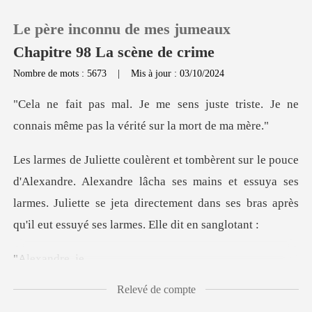
Le père inconnu de mes jumeaux
Chapitre 98 La scène de crime
Nombre de mots : 5673
|
Mis à jour : 03/10/2024
0
uste triste. Je ne
connais même pas
Recharger
exandre lâcha ses mains et essuya ses
Historique
larmes. Juliette se jeta directement
Déconnexion
xandr
Télécharger l'appli
Relevé de compte