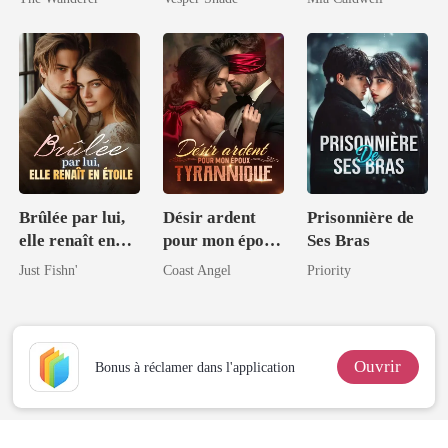
frères puissants
Brûlée par lui,
Désir ardent
Prisonnière de
elle renaît en
pour mon époux
Ses Bras
étoile
tyrannique
Just Fishn'
Coast Angel
Priority
Ouvrir
Bonus à réclamer dans l'application