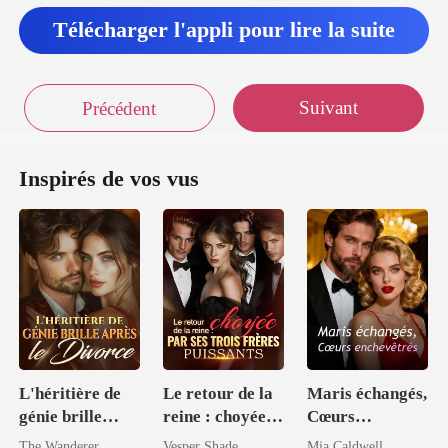
Télécharger l'appli pour lire la suite
Suivant
Précédent
Inspirés de vos vus
L'héritière de
Le retour de la
Maris échangés,
génie brille
reine : choyée
Cœurs
après le divorce
par ses trois
enchevêtrés
The Wanderer
Vesper Shade
Mia Caldwell