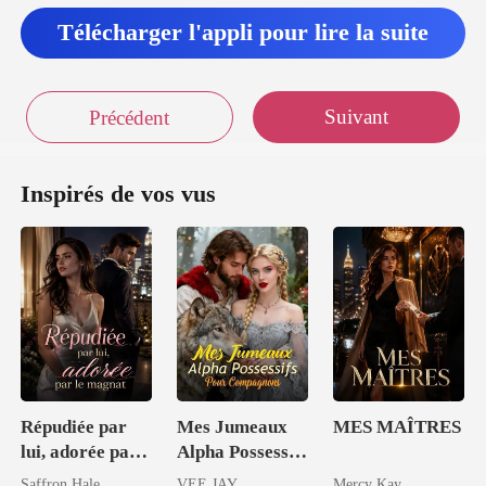
Télécharger l'appli pour lire la suite
Suivant
Précédent
Inspirés de vos vus
Répudiée par
Mes Jumeaux
MES MAÎTRES
lui, adorée par
Alpha Possessifs
le magnat
Pour
Saffron Hale
VEE JAY
Mercy Kay