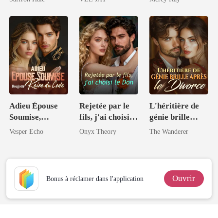
Compagnons
Adieu Épouse
Rejetée par le
L'héritière de
Soumise,
fils, j'ai choisi le
génie brille
Bonjour Reine
Don
après le divorce
Vesper Echo
Onyx Theory
The Wanderer
du Code
Ouvrir
Bonus à réclamer dans l'application