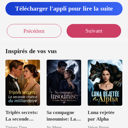
Télécharger l'appli pour lire la suite
Suivant
Précédent
Inspirés de vos vus
Triplés secrets:
Sa compagne
Luna rejetée
La seconde
insoumise: La
par Alpha
chance du
Luna élue du
Tinkers Time
Jiu Meier
Velvet Piston