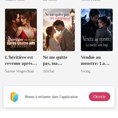
milliardaire
Roi Lycan
L'héritière est
Ne me quitte
Vendue au
revenue après
pas, ma
monstre: La
quatre ans de
compagne
mariée sans
Sarene Vosgerchian
AlisTae
Swing
prison
loup
Ouvrir
Bonus à réclamer dans l'application