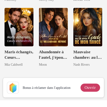
allumait des
lanternes pour
elle
Maris échangés,
Abandonnée à
Mauvaise
Cœurs
l'autel, j'épouse
chambre: au lit
enchevêtrés
le milliardaire
avec l'oncle de
Mia Caldwell
Moon
Nash Rivers
méprisé
mon fiancé
Ouvrir
Bonus à réclamer dans l'application