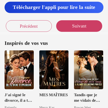
Télécharger l'appli pour lire la suite
Suivant
Précédent
Inspirés de vos vus
J'ai signé le
MES MAÎTRES
Tandis que je
divorce, il a tout
me vidais de
perdu
mon sang, il
Patiently
Mercy Kay
Rowan West