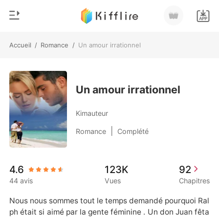
Accueil
/
Romance
/
Un amour irrationnel
0
Accueil
Recharger
Genre
Un amour irrationnel
Moderne
Historique
Kimauteur
Loup-garou
|
Romance
Complété
Déconnexion
Nouvelle
Romance
Télécharger l'appli
4.6
123K
92
Milliardaire
44 avis
Vues
Chapitres
Classement
Nous nous sommes tout le temps demandé pourquoi Ral
ph était si aimé par la gente féminine . Un don Juan fêta