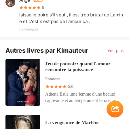
Ange
0
5
laisse le boire s'il veut , il est trop brutal ce Lamin
e et c'est n'est pas de l'amour ça .
04/08/2023
Autres livres par Kimauteur
Voir plus
Jeu de pouvoir: quand l'amour
rencontre la puissance
Romance
5.0
Athena Estle ,une femme d'une beauté
captivante et au tempérament féroce, est
un ancien membre d'une organisation
mafieuse puissante. Lorsque Eros
Azallion la défie et la pousse à ses limites,
La vengeance de Marlène
il ne réalise pas qu'elle est aussi