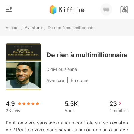
Accueil
/
Aventure
/
De rien à multimillionnaire
0
Accueil
Recharger
Genre
De rien à multimillionnaire
Moderne
Historique
Didi-Louisienne
Loup-garou
|
Aventure
En cours
Déconnexion
Nouvelle
Romance
Télécharger l'appli
4.9
5.5K
23
Milliardaire
23 avis
Vues
Chapitres
Classement
Peut-on vivre sans avoir aucun contrôle sur son existen
ce ? Peut on vivre sans savoir si oui ou non on a un ave