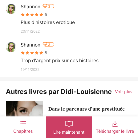
Shannon
3
5
Plus d'histoires erotique
20/11/2022
Shannon
3
5
Trop d'argent prix sur ces histoires
19/11/2022
Autres livres par Didi-Louisienne
Voir plus
Dans le parcours d'une prostituée
Histoire
5.0
Chapitres
Télécharger le livre
Lire maintenant
Bella est une jeune fille née dans le