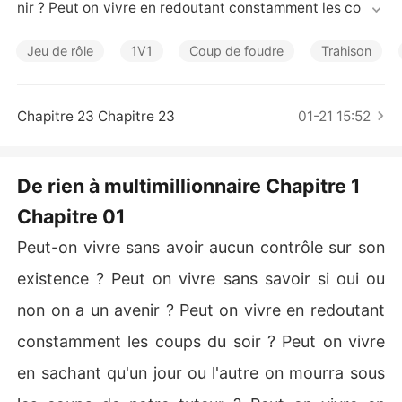
Nouvelles
nir ? Peut on vivre en redoutant constamment les coups 
du soir ? Peut on vivre en sachant qu'un jour ou l'autre o
n mourra sous les coups de notre tuteur ? Peut on vivre
Jeu de rôle
1V1
Coup de foudre
Trahison
 en sachant que nous sommes vulnérables à tout sortes 
de dangers et confrontés à toutes sortes de maladies ? 
Qu'en est il de nous lorsqu'en grandissant nous sommes 
Chapitre 23 Chapitre 23
01-21 15:52
délaisser à notre propre sort ? Qu'en est il de nous lorsq
ue l'on ne trouve aucun soutien quand notre monde s'éc
oule ? Qu'en est-il de toutes ces fois où sous le chaud s
De rien à multimillionnaire Chapitre 1
oleil, nous marchons pieds nus pour mendier ? Qu'en est
Chapitre 01
-il lorsque l'on nous chasse comme des animaux ? Est-c
e des comportements de méchanceté ou de méfiance ?

Peut-on vivre sans avoir aucun contrôle sur son
Tels sont les questions que moi Karim je me pose et don
t je ne trouve malheureusement aucune réponse.
existence ? Peut on vivre sans savoir si oui ou
non on a un avenir ? Peut on vivre en redoutant
constamment les coups du soir ? Peut on vivre
en sachant qu'un jour ou l'autre on mourra sous