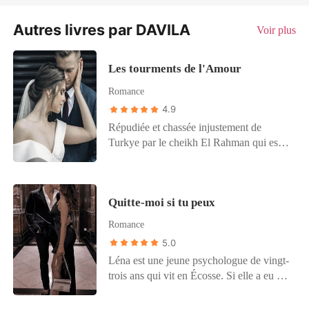
Autres livres par DAVILA
Voir plus
Les tourments de l'Amour
Romance
4.9
Répudiée et chassée injustement de
Turkye par le cheikh El Rahman qui est
aussi son ex-mari la jeune cora se
retrouve à new York, sa ville natale sans
un sous et enceinte. Désespérée et abattue
Quitte-moi si tu peux
elle cherche du travail pour subvenir à ses
besoins et ceux de ses futurs enfants. Elle
Romance
devient alors chauffeur personnel de
5.0
Grant Mccalister un vieil homme
Léna est une jeune psychologue de vingt-
infiniment bon qu'elle sauve d'un malaise
trois ans qui vit en Écosse. Si elle a eu un
en pleine rue. Après avoir écouté son
cursus universitaire brillant, sa vie
histoire le vieil homme décide de lui venir
personnelle est chaotique. Instable. Un