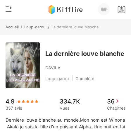
Accueil
/
Loup-garou
/
La dernière louve blanche
0
Accueil
Recharger
Genre
La dernière louve blanche
Moderne
Historique
DAVILA
Loup-garou
|
Loup-garou
Complété
Déconnexion
Nouvelle
Romance
Télécharger l'appli
4.9
334.7K
36
Milliardaire
357 avis
Vues
Chapitres
Classement
Dernière louve blanche au monde.Mon nom est Winona
 Akala je suis la fille d'un puissant Alpha. Une nuit en fai