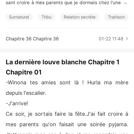
Nouvelles
sant croire à mes parents que je dormais chez l'une de
 mes amies. Je suis aller à une fête. Je fus hypnotisé par 
son regard...depuis je ne cesse de penser à lui...
Surnaturel
Tribu
Relation secrète
Trahison
Chapitre 36 Chapitre 36
01-22 11:48
La dernière louve blanche Chapitre 1
Chapitre 01
-Winona tes amies sont là ! Hurla ma mère
depuis l'escalier.
-J'arrive!
Ce soir, je sortais faire la fête.J'ai fait croire à
mes parents qu'on faisait une soirée pyjama.