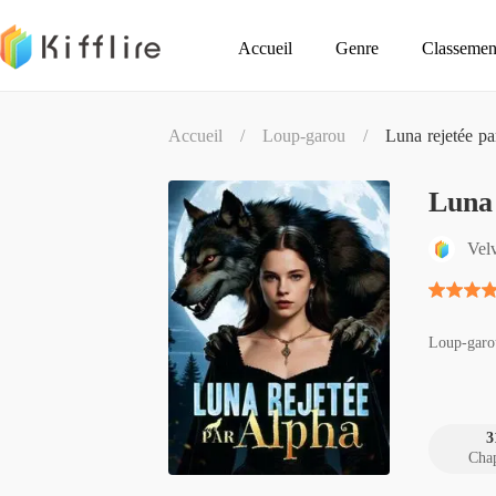
Accueil
Genre
Classemen
Accueil
/
Loup-garou
/
Luna rejetée p
Luna 
Velv
Loup-garo
3
Chap