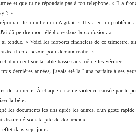
ournée et que tu ne répondais pas à ton téléphone. » Il a fron
Luna re
Ivy ? »
Chapitr
 réprimant le tumulte qui m'agitait. « Il y a eu un problème a
Luna re
 J'ai dû perdre mon téléphone dans la confusion. »
Chapitre
ui ai tendue. « Voici les rapports financiers de ce trimestre,
Luna re
inistratif en a besoin pour demain matin. »
Chapitre
nonchalamment sur la table basse sans même les vérifier.
Luna re
 trois dernières années, j'avais été la Luna parfaite à ses ye
Luna re
res de la meute. À chaque crise de violence causée par le pois
Chapitre
ser la bête.
Luna re
signé les documents les uns après les autres, d'un geste rapide 
Chapitre
ait dissimulé sous la pile de documents.
Luna re
 effet dans sept jours.
Chapitre