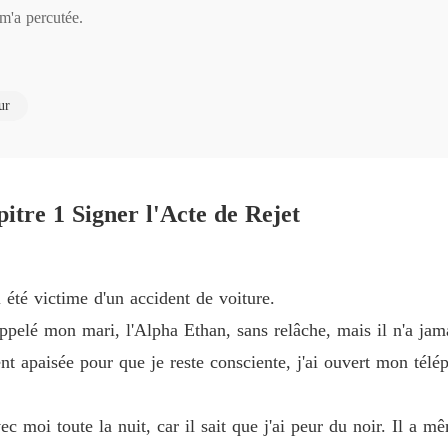
Chapitre
m'a percutée. 

Luna re
elé mon mari, l'Alpha Ethan, sans relâche. Aucune réponse. 

Chapitre
ur
Luna re
ne publication de son premier amour, Ivy. « Merci, Alpha, de savoir à qu
Chapitre
journée pour m'emmener à la vente aux enchères, rien que pour m'offrir
Luna re
Chapitre
itre 1 Signer l'Acte de Rejet
Luna re
ue je me battais pour protéger notre enfant, lui était avec une autre lou
Chapitre
i été victime d'un accident de voiture.
Luna re
appelé mon mari, l'Alpha Ethan, sans relâche, mais il n'a jam
Chapitre
oisi de quitter. 

t apaisée pour que je reste consciente, j'ai ouvert mon télép
Luna re
Chapitre
e bon, avec notre enfant.
ec moi toute la nuit, car il sait que j'ai peur du noir. Il a 
Luna re