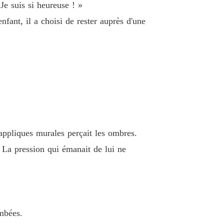
e suis si heureuse ! »
 12 Je veillerai à ce que ce projet soit achevé
02/06/2026
nfant, il a choisi de rester auprès d'une
jetée par Alpha
 13 Elle s'est penchée et a embrassé Ethan
02/06/2026
jetée par Alpha
 14 Lianne était à moi
02/06/2026
jetée par Alpha
 15 Je t'ai permis de partir
02/06/2026
jetée par Alpha
 appliques murales perçait les ombres.
 16 N'aie pas peur
02/06/2026
. La pression qui émanait de lui ne
jetée par Alpha
 17 Je te déteste
02/06/2026
jetée par Alpha
 18 Es-tu triste pour maman
02/06/2026
ambées.