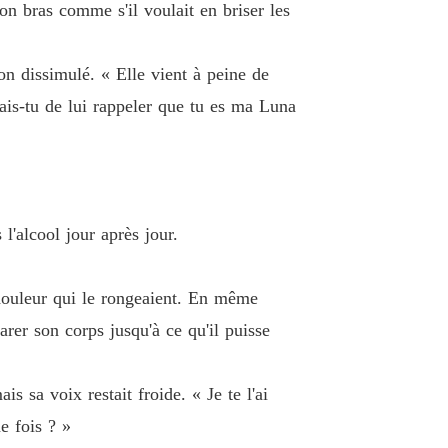
jetée par Alpha
n bras comme s'il voulait en briser les
 19 Une fois de plus, je me suis ridiculisée
02/06/2026
jetée par Alpha
non dissimulé. « Elle vient à peine de
 20 Je t'emmènerai
02/06/2026
yais-tu de lui rappeler que tu es ma Luna
jetée par Alpha
 21 Je suis désolé
02/06/2026
jetée par Alpha
 22 De quel droit me contrôles-tu
03/06/2026
 l'alcool jour après jour.
jetée par Alpha
 23 Et si tu crevais
03/06/2026
a douleur qui le rongeaient. En même
jetée par Alpha
rer son corps jusqu'à ce qu'il puisse
 24 Peux-tu faire ça
03/06/2026
 sa voix restait froide. « Je te l'ai
jetée par Alpha
 25 Je doute que tu acceptes
03/06/2026
e fois ? »