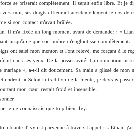
force se briserait complètement. Il serait enfin libre. Et je di
Luna re
iers vers moi, ses doigts effleurant accidentellement le dos de
Chapitre
me si son contact m'avait brûlée.
an. Il m'a fixée un long moment avant de demander : « Liann
ochant jusqu'à ce que son ombre m'engloutisse complètement.
igts ont saisi mon menton et l'ont relevé, me forçant à le re
brûlait dans ses yeux. De la possessivité. La domination ins
 de mariage », a-t-il dit doucement. Sa main a glissé de mo
t endroit. « Selon la tradition de la meute, je devrais passer 
ourtant mon cœur restait froid et insensible.
sonner.
e je ne connaissais que trop bien. Ivy.
emblante d'Ivy est parvenue à travers l'appel : « Ethan, j'ai p