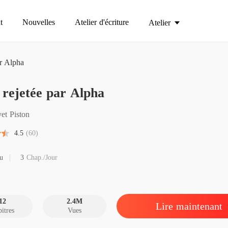
t
Nouvelles
Atelier d'écriture
Atelier
ar Alpha
rejetée par Alpha
Luna re
Chapitre
et Piston
Luna re
4.5
(60)
Chapitre
Luna re
u
3
Chap./Jour
Chapitre
Luna re
Chapitr
12
2.4M
Lire maintenant
itres
Vues
Luna re