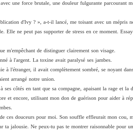
Luna re
avec une force brutale, une douleur fulgurante parcourant mo
Chapitre
Luna re
ublication d'Ivy ? », a-t-il lancé, me toisant avec un mépris 
Chapitre
able. Elle ne peut pas supporter de stress en ce moment. Essa
Luna re
Chapitre
loue m'empêchant de distinguer clairement son visage.
Luna re
onné à l'argent. La toxine avait paralysé ses jambes.
Chapitre
fuie à l'étranger, il avait complètement sombré, se noyant dans
Luna re
ient arrangé notre union.
Chapitre
ée à ses côtés en tant que sa compagne, apaisant la rage et l
Luna re
re et encore, utilisant mon don de guérison pour aider à répa
Chapitre
ambes.
de ces douceurs pour moi. Son souffle effleurait mon cou, mais
Luna re
Chapitre
 par ta jalousie. Ne peux-tu pas te montrer raisonnable pour un