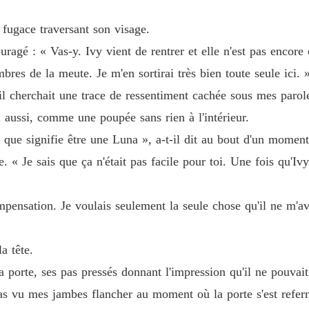
 fugace traversant son visage.
couragé : « Vas-y. Ivy vient de rentrer et elle n'est pas encor
bres de la meute. Je m'en sortirai très bien toute seule ici. 
 cherchait une trace de ressentiment cachée sous mes paroles
i aussi, comme une poupée sans rien à l'intérieur.
e signifie être une Luna », a-t-il dit au bout d'un moment, 
. « Je sais que ça n'était pas facile pour toi. Une fois qu'Ivy
ompensation. Je voulais seulement la seule chose qu'il ne m'
a tête.
la porte, ses pas pressés donnant l'impression qu'il ne pouvait
a pas vu mes jambes flancher au moment où la porte s'est refer