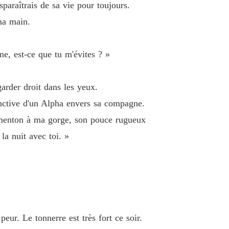
sparaîtrais de sa vie pour toujours.
jetée par Alpha
 ma main.
 40 Le lien d'âme doit être rompu
04/06/2026
e, est-ce que tu m'évites ? »
garder droit dans les yeux.
tinctive d'un Alpha envers sa compagne.
n menton à ma gorge, son pouce rugueux
la nuit avec toi. »
eur. Le tonnerre est très fort ce soir.