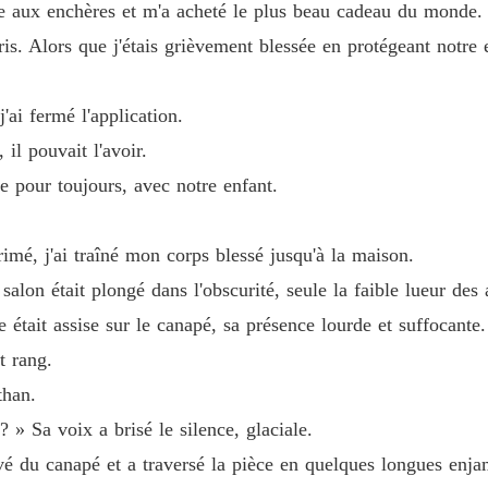
 aux enchères et m'a acheté le plus beau cadeau du monde. J
Chapitre
is. Alors que j'étais grièvement blessée en protégeant notre e
Luna re
Chapitre
'ai fermé l'application.
Luna re
 il pouvait l'avoir.
Chapitre
ie pour toujours, avec notre enfant.
Luna re
Chapitre
imé, j'ai traîné mon corps blessé jusqu'à la maison.
Luna re
 salon était plongé dans l'obscurité, seule la faible lueur des
Chapitre
était assise sur le canapé, sa présence lourde et suffocante
Luna re
t rang.
Chapitre
than.
Luna re
? » Sa voix a brisé le silence, glaciale.
Chapitre
evé du canapé et a traversé la pièce en quelques longues enj