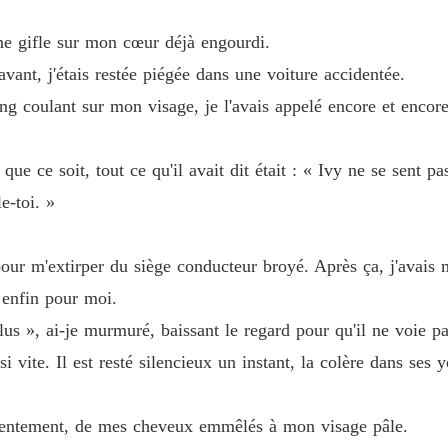
Luna re
Chapitre
e gifle sur mon cœur déjà engourdi.
vant, j'étais restée piégée dans une voiture accidentée.
Luna re
Chapitre
ng coulant sur mon visage, je l'avais appelé encore et encore,
Luna re
Chapitr
que ce soit, tout ce qu'il avait dit était : « Ivy ne se sent 
e-toi. »
Luna re
Chapitre
pour m'extirper du siège conducteur broyé. Après ça, j'avais 
Luna re
Chapitr
e enfin pour moi.
lus », ai-je murmuré, baissant le regard pour qu'il ne voie pa
Luna re
Chapitre
si vite. Il est resté silencieux un instant, la colère dans ses
Luna re
Chapitre
lentement, de mes cheveux emmêlés à mon visage pâle.