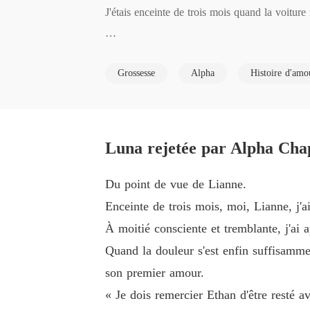
J'étais enceinte de trois mois quand la voiture 
Allongée là, me raccrochant à la vie, j'ai app
Grossesse
Alpha
Histoire d'amo
Quand j'ai enfin repris connaissance, j'ai vu u
moi toute la nuit. Il a même libéré toute sa 
euse ! »

Luna rejetée par Alpha Chap
C'est à cet instant que j'ai compris. Pendant q
Du point de vue de Lianne.
i rangé mon téléphone. 

Enceinte de trois mois, moi, Lianne, j'a
À moitié consciente et tremblante, j'ai 
Puisqu'il avait choisi son premier amour, j'ai ch
Quand la douleur s'est enfin suffisammen
son premier amour.
Dans sept jours, je quitterai son monde pour d
« Je dois remercier Ethan d'être resté av