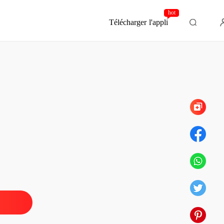
hot
Télécharger l'appli
Chapitre 312 Pourquoi lui avez-vous tous fait ça
jetée par Alpha
 1 Signer l'Acte de Rejet
02/06/2026
jetée par Alpha
 2 Dévotion éternelle
02/06/2026
jetée par Alpha
 3 Ethan, au secours !
02/06/2026
jetée par Alpha
e 4 Tu me dégoûtes
02/06/2026
jetée par Alpha