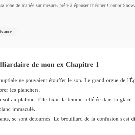
sa robe de mariée sur mesure, prête à épouser l'héritier Connor Snow.

Épouser
Chapitre
 en trombe, paniqué, et la planta devant l'autel.

Épouser
issance
Chapitre
il faut que j'y aille. Occupe-toi des journalistes ! »

Épouser
Chapitre
rmes. En retour, elle n'avait récolté que le mépris. Sa famille l'avait 
illiardaire de mon ex Chapitre 1
lee, avant de la jeter à la rue en plein blizzard new-yorkais.

Épouser
Chapitre
nuptiale ne pouvaient étouffer le son. Le grand orgue de l'Égl
igner sur mes tapis. »

Épouser
brer les planchers.
Chapitr
u sol au plafond. Elle fixait la femme reflétée dans la glac
oid et la trahison, tandis que ceux qui partageaient son sang célébraient
Épouser
 blanc immaculé.
Chapitr
nts, se sont détournés. Le brouillard de la confusion s'est di
ompris pourquoi sa propre mère la traitait pire qu'un chien errant, préf
Épouser
misérable ?

Chapitr