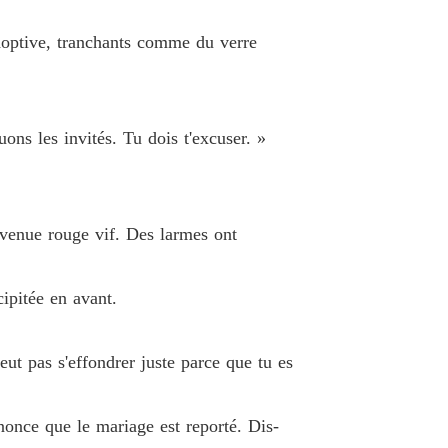
e 26
26/05/2026
 adoptive, tranchants comme du verre
 le puissant oncle milliardaire de mon ex
e 27
26/05/2026
 le puissant oncle milliardaire de mon ex
uons les invités. Tu dois t'excuser. »
e 28
26/05/2026
 le puissant oncle milliardaire de mon ex
e 29
26/05/2026
evenue rouge vif. Des larmes ont
 le puissant oncle milliardaire de mon ex
e 30
26/05/2026
cipitée en avant.
 le puissant oncle milliardaire de mon ex
e 31
26/05/2026
ut pas s'effondrer juste parce que tu es
 le puissant oncle milliardaire de mon ex
e 32
26/05/2026
nonce que le mariage est reporté. Dis-
 le puissant oncle milliardaire de mon ex