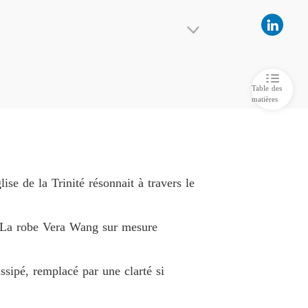
 le puissant oncle milliardaire de mon ex
 6
26/05/2026
 le puissant oncle milliardaire de mon ex
 7
26/05/2026
Table des
matières
 le puissant oncle milliardaire de mon ex
 8
26/05/2026
humiliée, lui avait volé son héritage de plusieur
 le puissant oncle milliardaire de mon ex
 9
26/05/2026
ise de la Trinité résonnait à travers le
 le puissant oncle milliardaire de mon ex
e 10
26/05/2026
e. La robe Vera Wang sur mesure
 sa chute.

 le puissant oncle milliardaire de mon ex
e 11
26/05/2026
ssipé, remplacé par une clarté si
érant chérir une manipulatrice. Pourquoi sa loya
 le puissant oncle milliardaire de mon ex
e 12
26/05/2026