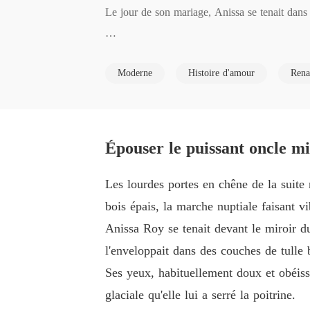
Le jour de son mariage, Anissa se tenait dans 
Mais la porte s'ouvrit violemment. Connor entra
Moderne
Histoire d'amour
Rena
« Seraphina s'est cassé la jambe sur le plateau, 
Dans sa vie passée, Anissa l'avait supplié en la
Épouser le puissant oncle m
s millions pour l'offrir à sa sœur adoptive, Ash
Les lourdes portes en chêne de la suite 
« Crève dans la rue, Anissa. Mais ne va pas sa
bois épais, la marche nuptiale faisant vi
Anissa Roy se tenait devant le miroir d
Elle était morte gelée, le cœur arrêté par le fr
l'enveloppait dans des couches de tulle
Ses yeux, habituellement doux et obéissa
Jusqu'à son dernier souffle, elle n'avait pas c
glaciale qu'elle lui a serré la poitrine.
uté n'avait été récompensée que par une mort 