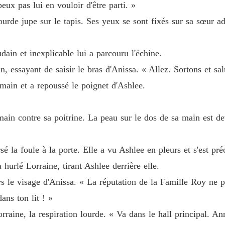
eux pas lui en vouloir d'être parti. »
Chapitr
 lourde jupe sur le tapis. Ses yeux se sont fixés sur sa sœur
Épouser
Chapitr
dain et inexplicable lui a parcouru l'échine.
Épouser
n, essayant de saisir le bras d'Anissa. « Allez. Sortons et sal
Chapitr
 main et a repoussé le poignet d'Ashlee.
Épouser
Chapitr
 main contre sa poitrine. La peau sur le dos de sa main est d
Épouser
Chapitr
é la foule à la porte. Elle a vu Ashlee en pleurs et s'est pré
Épouser
 hurlé Lorraine, tirant Ashlee derrière elle.
Chapitr
s le visage d'Anissa. « La réputation de la Famille Roy ne pe
Épouser
ns ton lit ! »
Chapitr
raine, la respiration lourde. « Va dans le hall principal. An
Épouser