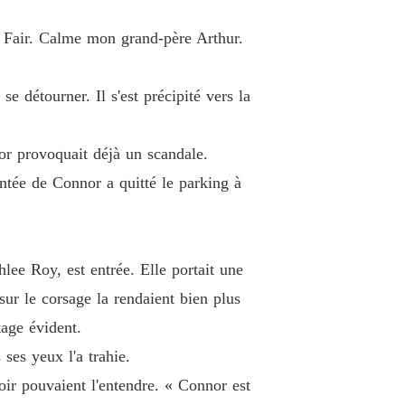
e 19
26/05/2026
ty Fair. Calme mon grand-père Arthur.
 le puissant oncle milliardaire de mon ex
e 20
26/05/2026
se détourner. Il s'est précipité vers la
 le puissant oncle milliardaire de mon ex
e 21
26/05/2026
or provoquait déjà un scandale.
 le puissant oncle milliardaire de mon ex
entée de Connor a quitté le parking à
e 22
26/05/2026
 le puissant oncle milliardaire de mon ex
e 23
26/05/2026
lee Roy, est entrée. Elle portait une
 le puissant oncle milliardaire de mon ex
ur le corsage la rendaient bien plus
e 24
26/05/2026
age évident.
 le puissant oncle milliardaire de mon ex
ses yeux l'a trahie.
e 25
26/05/2026
oir pouvaient l'entendre. « Connor est
 le puissant oncle milliardaire de mon ex