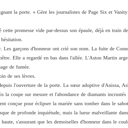
Chapitr
signant la porte. « Gère les journalistes de Page Six et Vani
Épouser
Chapitr
té cette promesse vide par-dessus son épaule, déjà en train de 
Épouser
Chapitr
 hésitation.
r. Les garçons d'honneur ont crié son nom. La fuite de Conn
Épouser
enêtre. Elle a regardé en bas dans l'allée. L'Aston Martin arg
Chapitr
nuage de fumée.
Épouser
oin de ses lèvres.
Chapitr
puis l'ouverture de la porte. La sœur adoptive d'Anissa, Ash
Épouser
is la coupe sur mesure et l'abondance de diamants incrustés s
Chapitr
ent conçue pour éclipser la mariée sans tomber dans le sabot
Épouser
que de profonde inquiétude, mais la lueur malveillante dans 
Chapitr
haute, s'assurant que les demoiselles d'honneur dans le coul
Épouser