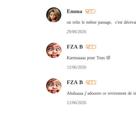
Emma
0
on relie le même passage,  c'est déceva
29/06/2026
FZA B
0
Karmaaaaa pour Tous 🤣
12/06/2026
FZA B
0
Ahahaaaa j’adooore ce revirement de sit
12/06/2026