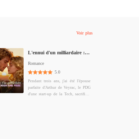
Voir plus
L'ennui d'un milliardaire : l'ascension d'une épouse
Romance
5.0
Pendant trois ans, j'ai été l'épouse
parfaite d'Arthur de Veyrac, le PDG
d'une start-up de la Tech, sacrifiant
ma carrière d'architecte pour devenir
sa cheffe personnelle et l'hôtesse
irréprochable. Mon monde s'est
effondré le jour où je lui ai apporté
un bouillon d'os mijoté pendant
huit heures et que je l'ai entendu