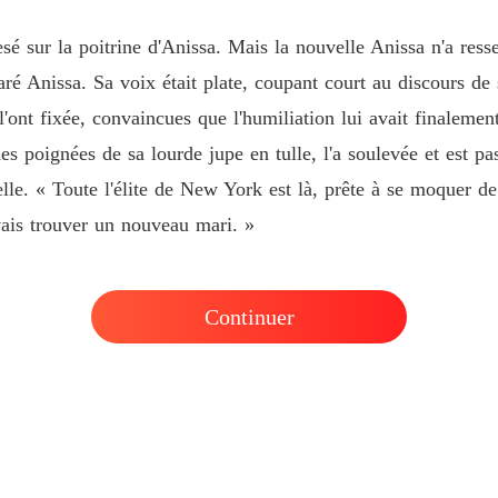
Chapitr
sé sur la poitrine d'Anissa. Mais la nouvelle Anissa n'a ress
Épouser
aré Anissa. Sa voix était plate, coupant court au discours de
Chapitr
l'ont fixée, convaincues que l'humiliation lui avait finalement 
Épouser
des poignées de sa lourde jupe en tulle, l'a soulevée et est p
Chapitr
elle. « Toute l'élite de New York est là, prête à se moquer de
Épouser
vais trouver un nouveau mari. »
Chapitr
Épouser
Chapitr
Continuer
Épouser
Chapitr
Épouser
Chapitr