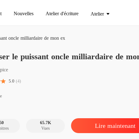
t
Nouvelles
Atelier d'écriture
Atelier
sant oncle milliardaire de mon ex
Épouser
er le puissant oncle milliardaire de mo
Chapitre
Épouser
pice
Chapitre
5.0
(4)
Épouser
Chapitre
re
Épouser
Chapitre
50
65.7K
Lire maintenant
itres
Vues
Épouser
Chapitre