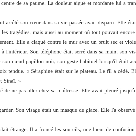
centre de sa paume. La douleur aiguë et mordante lui a trans
Épouser
oduit. Le froid atroce avait disparu. Elle était de retour aujourd'hui, l
Chapitr
it arrêté son cœur dans sa vie passée avait disparu. Elle ét
 les tragédies, mais aussi au moment où tout pouvait encore 
Épouser
queurs de sa famille, le visage d'Anissa devint un masque de glace.

Chapitr
uement. Elle a claqué contre le mur avec un bruit sec et viole
à l'intérieur. Son téléphone était serré dans sa main, son vis
 et se dirigea droit vers la salle VIP pour y trouver l'homme le plus re
Épouser
Chapitr
r son nœud papillon noir, son geste habituel lorsqu'il était ac
e ton oncle, Harding Snow. »
ix tendue. « Séraphine était sur le plateau. Le fil a cédé. Ell
Épouser
Chapitr
 Sinaï. »
é de ne pas aller chez sa maîtresse. Elle avait pleuré jusqu'à
Épouser
Chapitr
regarder. Son visage était un masque de glace. Elle l'a obse
Épouser
Chapitr
lait étrange. Il a froncé les sourcils, une lueur de confusion
Épouser