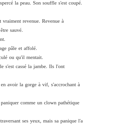
percé la peau. Son souffle s'est coupé.
 le puissant oncle milliardaire de mon ex
e jour de son mariage avorté.

e 13
26/05/2026
ait vraiment revenue. Revenue à
être sauvé.
 le puissant oncle milliardaire de mon ex
e 14
26/05/2026
nt.
age pâle et affolé.
douté de Wall Street.

 le puissant oncle milliardaire de mon ex
e 15
26/05/2026
culé ou qu'il mentait.
e s'est cassé la jambe. Ils l'ont
 le puissant oncle milliardaire de mon ex
e 16
26/05/2026
 en avoir la gorge à vif, s'accrochant à
 le puissant oncle milliardaire de mon ex
e 17
26/05/2026
rvé paniquer comme un clown pathétique
 le puissant oncle milliardaire de mon ex
e 18
26/05/2026
 traversant ses yeux, mais sa panique l'a
 le puissant oncle milliardaire de mon ex