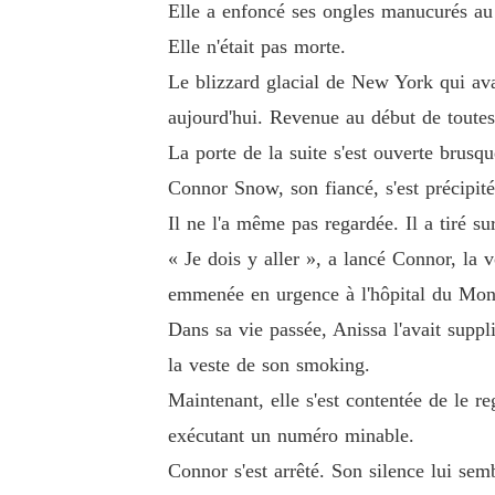
Elle a enfoncé ses ongles manucurés au 
Elle n'était pas morte.
Mais en rouvrant les yeux, le miracle s'était pr
Le blizzard glacial de New York qui ava
aujourd'hui. Revenue au début de toutes
Face à la panique de Connor et aux regards mo
La porte de la suite s'est ouverte brusq
Connor Snow, son fiancé, s'est précipité 
Elle ne pleura pas. Elle souleva sa lourde jupe
Il ne l'a même pas regardée. Il a tiré su
« Le mariage aura lieu comme prévu. J'épous
« Je dois y aller », a lancé Connor, la vo
emmenée en urgence à l'hôpital du Mont
Dans sa vie passée, Anissa l'avait suppli
la veste de son smoking.
Maintenant, elle s'est contentée de le 
exécutant un numéro minable.
Connor s'est arrêté. Son silence lui semb