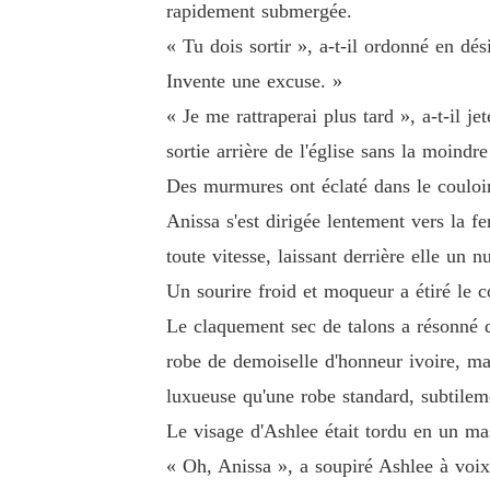
rapidement submergée.
« Tu dois sortir », a-t-il ordonné en dé
Invente une excuse. »
« Je me rattraperai plus tard », a-t-il je
sortie arrière de l'église sans la moindre
Des murmures ont éclaté dans le couloi
Anissa s'est dirigée lentement vers la f
toute vitesse, laissant derrière elle un 
Un sourire froid et moqueur a étiré le c
Le claquement sec de talons a résonné de
robe de demoiselle d'honneur ivoire, ma
luxueuse qu'une robe standard, subtilem
Le visage d'Ashlee était tordu en un mas
« Oh, Anissa », a soupiré Ashlee à voix 