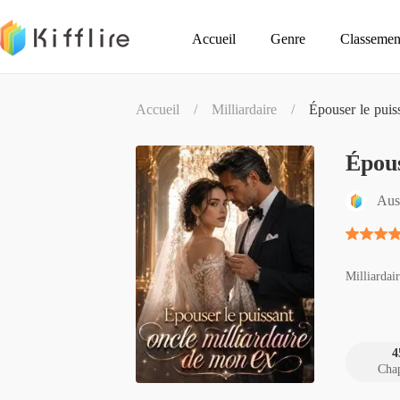
Accueil
Genre
Classemen
Accueil
/
Milliardaire
/
Épouser le puis
Épous
Aus
Milliardai
4
Chap