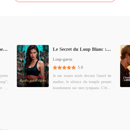
De paria rejetée à la Reine de l'Alpha Suprême
Le Secret du Loup Blanc : Rejetée par l'Alpha
Loup-garou
5.0
jetée
Je me tenais seule devant l'autel de
oup",
marbre, le silence du temple pesant
re de
lourdement sur mes tympans. C'était
ma Cérémonie d'Union, mais le
tique
marié manquait à l'appel. Mon
'Alpha
téléphone a vibré, affichant une
notification : un direct de mon
rnes,
compagnon, l'Alpha Cain, qui
séchait notre union pour accueillir