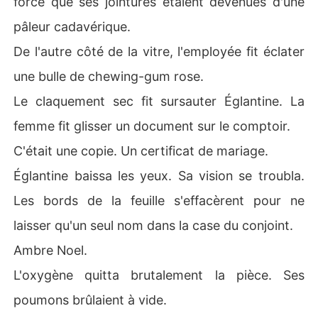
force que ses jointures étaient devenues d'une
du cette poule aux œufs d'or, se retourna violemment c
pâleur cadavérique.
ontre elle. Ils la frappèrent, la jetèrent à la rue dans le fr
oid glacial de novembre et firent révoquer sa bourse un
De l'autre côté de la vitre, l'employée fit éclater
iversitaire.

une bulle de chewing-gum rose.
Églantine avait tout perdu. Son prétendu mari la menaç
ait de prison pour fraude, et sa famille l'avait dépouillée 
Le claquement sec fit sursauter Églantine. La
de son identité. Mais le plus incompréhensible restait à
femme fit glisser un document sur le comptoir.
 venir : les analyses prouvèrent qu'Ambre et elle avaient 
tous deux été drogués avec un sédatif expérimental ce
C'était une copie. Un certificat de mariage.
 soir-là.

Églantine baissa les yeux. Sa vision se troubla.
La vérité lui glaça le sang lorsqu'elle fit expertiser le cer
tificat. La signature du témoin appartenait à Racine Gra
Les bords de la feuille s'effacèrent pour ne
nit. Sa mère, prétendument morte dans un tragique acci
laisser qu'un seul nom dans la case du conjoint.
dent de voiture dix ans plus tôt. Ce n'était pas un accid
ent, c'était un complot tentaculaire. Églantine essuya le
Ambre Noel.
 sang sur sa lèvre et s'enfonça dans la nuit new-yorkais
L'oxygène quitta brutalement la pièce. Ses
e, prête à utiliser son génie pour mettre l'empire d'Ambr
e à genoux et déterrer les secrets de sa propre famille.
poumons brûlaient à vide.