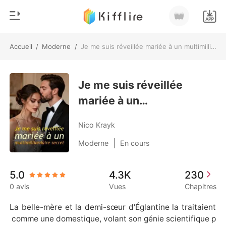
Accueil
/
Moderne
/
Je me suis réveillée mariée à un multimilliardaire secret
0
Accueil
Recharger
Je me suis réveillée
Genre
mariée à un
Moderne
Historique
multimilliardaire secret
Loup-garou
Nico Krayk
Déconnexion
Nouvelle
|
Moderne
En cours
Romance
Télécharger l'appli
5.0
4.3K
230
Milliardaire
0 avis
Vues
Chapitres
Classement
La belle-mère et la demi-sœur d'Églantine la traitaient
 comme une domestique, volant son génie scientifique p