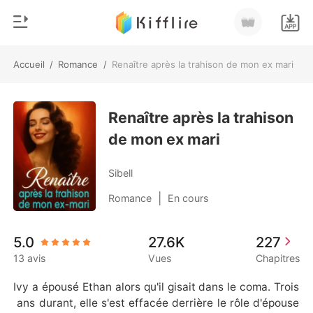
Accueil
/
Romance
/
Renaître après la trahison de mon ex mari
0
Accueil
Recharger
Renaître après la trahison
Genre
de mon ex mari
Moderne
Historique
Loup-garou
Sibell
Déconnexion
Nouvelle
|
Romance
En cours
Romance
Télécharger l'appli
5.0
27.6K
227
Milliardaire
13 avis
Vues
Chapitres
Classement
Ivy a épousé Ethan alors qu'il gisait dans le coma. Trois
 ans durant, elle s'est effacée derrière le rôle d'épouse