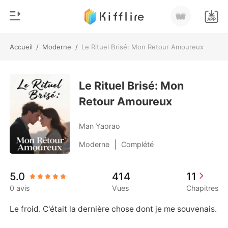
Accueil
/
Moderne
/
Le Rituel Brisé: Mon Retour Amoureux
0
Accueil
Recharger
Le Rituel Brisé: Mon
Genre
Retour Amoureux
Moderne
Historique
Loup-garou
Man Yaorao
Déconnexion
Nouvelle
|
Moderne
Complété
Romance
Télécharger l'appli
5.0
414
11
Milliardaire
0 avis
Vues
Chapitres
Classement
Le froid. C'était la dernière chose dont je me souvenais.
