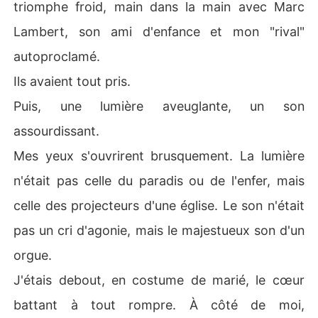
triomphe froid, main dans la main avec Marc
n, la douleur, la mort misérable.

Lambert, son ami d'enfance et mon "rival"
Tout était là, gravé dans mon âme. Ce n'était pas un rêv
e.

autoproclamé.
Ils avaient tout pris.
J'étais revenu. Revenu au jour de mon mariage. Le jour
 même où tout avait commencé, le jour où le rituel de "p
Puis, une lumière aveuglante, un son
rêt de chance" avait été scellé entre nous.

assourdissant.
Je me souvenais maintenant. Ce n'était pas de la malch
Mes yeux s'ouvrirent brusquement. La lumière
ance. C'était un vol. Ils avaient utilisé une sorte de magi
n'était pas celle du paradis ou de l'enfer, mais
e noire, un rituel occulte pour siphonner ma chance, ma
 vitalité, ma fortune, et se les approprier.

celle des projecteurs d'une église. Le son n'était
pas un cri d'agonie, mais le majestueux son d'un
Je sentis un frisson parcourir mon échine, mais ce n'étai
t pas de la peur.

orgue.
J'étais debout, en costume de marié, le cœur
C'était une rage froide, pure et inébranlable.

battant à tout rompre. À côté de moi,
« Je vais bien, Sophie, » répondis-je, ma voix étonnamm