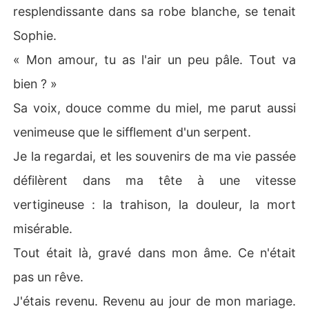
resplendissante dans sa robe blanche, se tenait
ent calme. « Juste un peu ému. »

Sophie.
Ce jour-là, leur destin venait de changer. Mais pas de la 
« Mon amour, tu as l'air un peu pâle. Tout va
manière dont ils s'y attendaient.
bien ? »
Sa voix, douce comme du miel, me parut aussi
venimeuse que le sifflement d'un serpent.
Je la regardai, et les souvenirs de ma vie passée
défilèrent dans ma tête à une vitesse
vertigineuse : la trahison, la douleur, la mort
misérable.
Tout était là, gravé dans mon âme. Ce n'était
pas un rêve.
J'étais revenu. Revenu au jour de mon mariage.