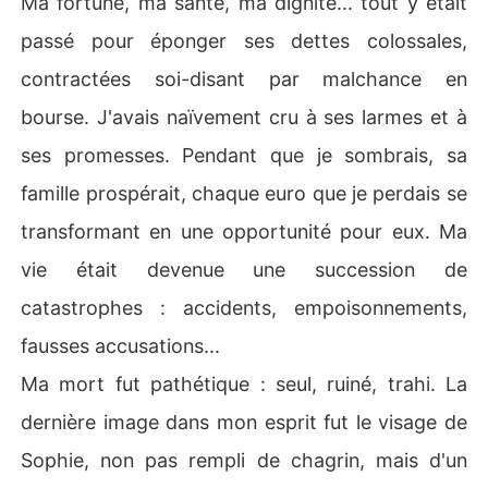
Ma fortune, ma santé, ma dignité... tout y était
passé pour éponger ses dettes colossales,
Puis, une lumière aveuglante, un son assourdissant.

contractées soi-disant par malchance en
Mes yeux s'ouvrirent brusquement. La lumière n'était pa
bourse. J'avais naïvement cru à ses larmes et à
s celle du paradis ou de l'enfer, mais celle des projecteu
rs d'une église. Le son n'était pas un cri d'agonie, mais l
ses promesses. Pendant que je sombrais, sa
e majestueux son d'un orgue.

famille prospérait, chaque euro que je perdais se
J'étais debout, en costume de marié, le cœur battant à
transformant en une opportunité pour eux. Ma
 tout rompre. À côté de moi, resplendissante dans sa ro
vie était devenue une succession de
be blanche, se tenait Sophie.

catastrophes : accidents, empoisonnements,
« Mon amour, tu as l'air un peu pâle. Tout va bien ? »

fausses accusations...
Sa voix, douce comme du miel, me parut aussi venimeu
Ma mort fut pathétique : seul, ruiné, trahi. La
se que le sifflement d'un serpent.

dernière image dans mon esprit fut le visage de
Je la regardai, et les souvenirs de ma vie passée défilèr
Sophie, non pas rempli de chagrin, mais d'un
ent dans ma tête à une vitesse vertigineuse : la trahiso