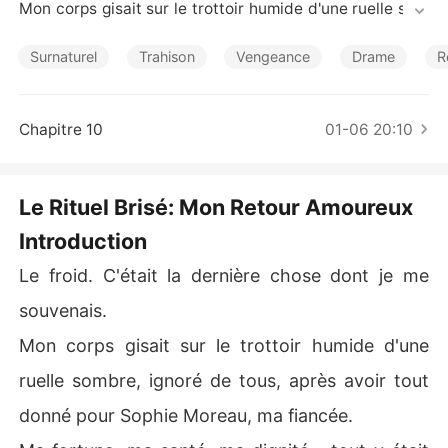
Nouvelles
Mon corps gisait sur le trottoir humide d'une ruelle som
bre, ignoré de tous, après avoir tout donné pour Sophie
 Moreau, ma fiancée.

Surnaturel
Trahison
Vengeance
Drame
R
Ma fortune, ma santé, ma dignité... tout y était passé po
ur éponger ses dettes colossales, contractées soi-disa
Chapitre 10
01-06 20:10
nt par malchance en bourse. J'avais naïvement cru à se
s larmes et à ses promesses. Pendant que je sombrais,
 sa famille prospérait, chaque euro que je perdais se tra
Le Rituel Brisé: Mon Retour Amoureux
nsformant en une opportunité pour eux. Ma vie était de
Introduction
venue une succession de catastrophes : accidents, em
poisonnements, fausses accusations...

Le froid. C'était la dernière chose dont je me
Ma mort fut pathétique : seul, ruiné, trahi. La dernière i
souvenais.
mage dans mon esprit fut le visage de Sophie, non pas r
Mon corps gisait sur le trottoir humide d'une
empli de chagrin, mais d'un triomphe froid, main dans la 
main avec Marc Lambert, son ami d'enfance et mon "riv
ruelle sombre, ignoré de tous, après avoir tout
al" autoproclamé.

donné pour Sophie Moreau, ma fiancée.
Ils avaient tout pris.
