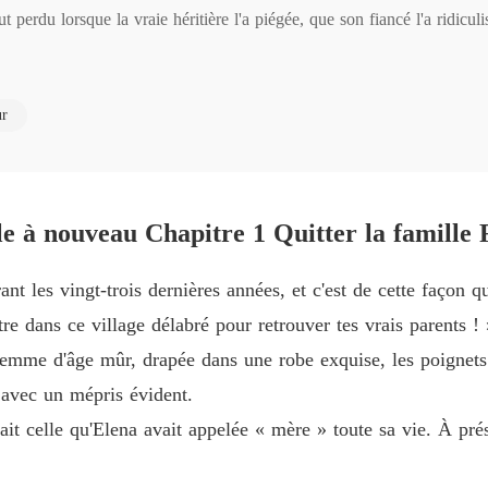
 perdu lorsque la vraie héritière l'a piégée, que son fiancé l'a ridiculi
Le diam
héritière d'une fortune colossale, une hackeuse célèbre, une créatrice de
Chapitre
ur
Le diam
doptifs lui ont réclamé la moitié de sa nouvelle fortune. Elena a dénonc
Chapitre
nce, mais elle s'est moquée : « Tu crois que tu le mérites ? »

Le diam
 gentiment : « Tu veux m'épouser ? »
Chapitr
le à nouveau Chapitre 1 Quitter la famille
Le diam
ant les vingt-trois dernières années, et c'est de cette façon 
Chapitre
tre dans ce village délabré pour retrouver tes vrais parents ! 
Le diam
emme d'âge mûr, drapée dans une robe exquise, les poignets 
Chapitre
 avec un mépris évident.
Le diam
it celle qu'Elena avait appelée « mère » toute sa vie. À pré
Chapitre
Le diam