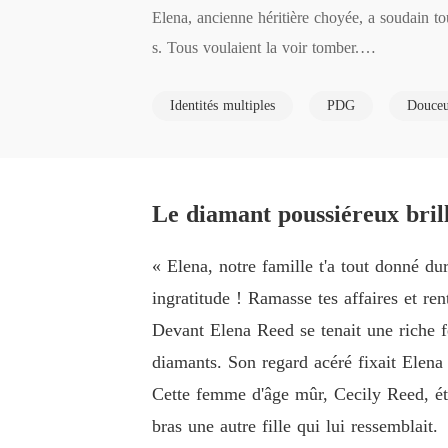
Elena, ancienne héritière choyée, a soudain tout
s. Tous voulaient la voir tomber.

Mais Elena a dévoilé sa véritable identité : l'
Identités multiples
PDG
Douce
un médecin doué. 

Effrayés par son retour en force, ses parents a
Son ex l'a suppliée de lui donner une autre cha
C'est alors qu'un puissant magnat lui propose
Le diamant poussiéreux bril
« Elena, notre famille t'a tout donné dur
ingratitude ! Ramasse tes affaires et ren
Devant Elena Reed se tenait une riche f
diamants. Son regard acéré fixait Elena
Cette femme d'âge mûr, Cecily Reed, éta
bras une autre fille qui lui ressemblait.