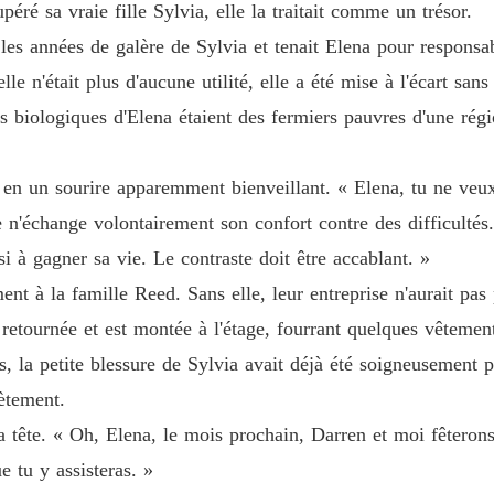
éré sa vraie fille Sylvia, elle la traitait comme un trésor.
Le diam
Chapitre
r les années de galère de Sylvia et tenait Elena pour responsab
le n'était plus d'aucune utilité, elle a été mise à l'écart sans 
Le diam
Chapitr
ts biologiques d'Elena étaient des fermiers pauvres d'une rég
Le diam
Chapitre
 en un sourire apparemment bienveillant. « Elena, tu ne veux 
 n'échange volontairement son confort contre des difficultés.
Le diam
Chapitre
si à gagner sa vie. Le contraste doit être accablant. »
nt à la famille Reed. Sans elle, leur entreprise n'aurait pas 
Le diam
Chapitre
t retournée et est montée à l'étage, fourrant quelques vêtemen
, la petite blessure de Sylvia avait déjà été soigneusement p
Le diam
Chapitre
lètement.
la tête. « Oh, Elena, le mois prochain, Darren et moi fêteron
Le diam
Chapitre
e tu y assisteras. »