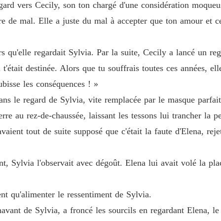
regard vers Cecily, son ton chargé d'une considération moque
Chapitre
aire de mal. Elle a juste du mal à accepter que ton amour et 
Le diam
Chapitre
s qu'elle regardait Sylvia. Par la suite, Cecily a lancé un re
Le diam
 t'était destinée. Alors que tu souffrais toutes ces années, ell
Chapitre
 subisse les conséquences ! »
Le diam
ans le regard de Sylvia, vite remplacée par le masque parfait
Chapitre
rre au rez-de-chaussée, laissant les tessons lui trancher la pea
Le diam
aient tout de suite supposé que c'était la faute d'Elena, reje
Chapitre
Le diam
, Sylvia l'observait avec dégoût. Elena lui avait volé la plac
Chapitre
Le diam
ent qu'alimenter le ressentiment de Sylvia.
Chapitre
avant de Sylvia, a froncé les sourcils en regardant Elena, l