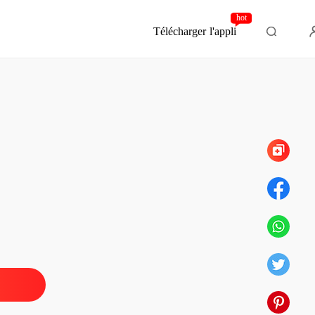
hot
Télécharger l'appli
Chapitre 827 Il est devenu jaloux
ant poussiéreux brille à nouveau
 1 Quitter la famille Reed
15/04/2025
ant poussiéreux brille à nouveau
 2 Complètement déçue par la famille Reed
15/04/2025
ant poussiéreux brille à nouveau
 3 Collier
15/04/2025
ant poussiéreux brille à nouveau
Chapitre 4 Les montagnes font partie des biens de votre famille
15/04/2025
ant poussiéreux brille à nouveau