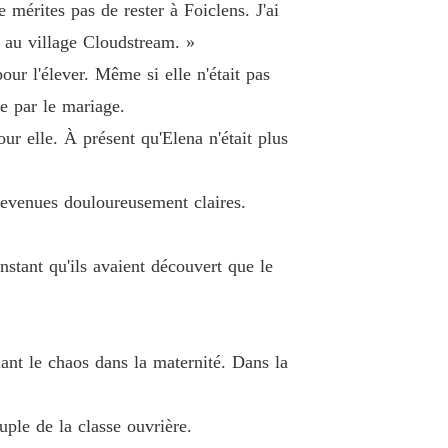
ant poussiéreux brille à nouveau
 mérites pas de rester à Foiclens. J'ai
 19 Jalousie
16/04/2025
e au village Cloudstream. »
ant poussiéreux brille à nouveau
ur l'élever. Même si elle n'était pas
 20 Première rencontre
16/04/2025
ce par le mariage.
ant poussiéreux brille à nouveau
our elle. À présent qu'Elena n'était plus
 21 Révéler la vérité
16/04/2025
ant poussiéreux brille à nouveau
 devenues douloureusement claires.
 22 Gagner quelques milliards
16/04/2025
ant poussiéreux brille à nouveau
nstant qu'ils avaient découvert que le
Chapitre 23 Elyse a insisté pour prendre ce qui ne lui convenait pas
16/04/2025
ant poussiéreux brille à nouveau
Chapitre 24 Cinq pour cent des parts du Groupe Harper
16/04/2025
uant le chaos dans la maternité. Dans la
ant poussiéreux brille à nouveau
 25 Un collier
16/04/2025
uple de la classe ouvrière.