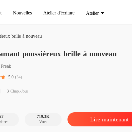
t
Nouvelles
Atelier d'écriture
Atelier
éreux brille à nouveau
amant poussiéreux brille à nouveau
Le diam
Chapitre
 Freak
Le diam
5.0
(34)
Chapitre
Le diam
3
Chap./Jour
Chapitre
Le diam
27
719.3K
Lire maintenant
itres
Vues
Le diam