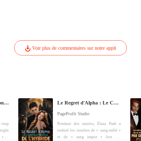
Voir plus de commentaires sur notre appli
Un accord secret avec mon patron milliardaire
Le Regret d'Alpha : Le Contrat Royal de l'Hybride
PageProfit Studio
 trop
Pendant des années, Élara Park a
night
enduré les insultes de « sang-mêlé »
tant
et de « sang impur » lors des