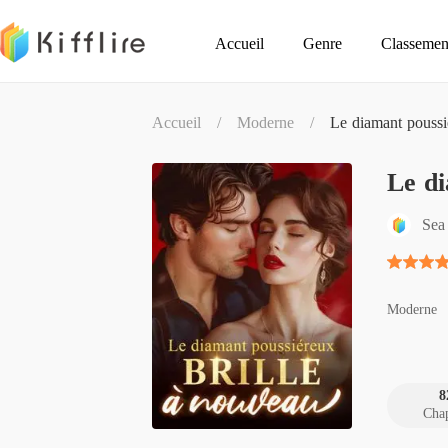
Accueil
Genre
Classemen
Accueil
/
Moderne
/
Le diamant poussi
Le di
Sea
Moderne
8
Chap