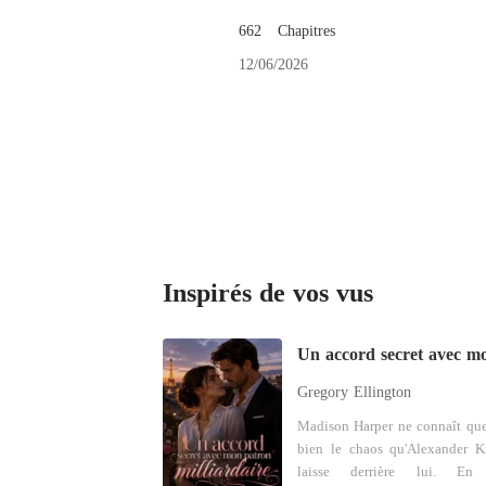
662   Chapitres
12/06/2026
Inspirés de vos vus
Gregory Ellington
Madison Harper ne connaît que
bien le chaos qu'Alexander K
laisse derrière lui. En 