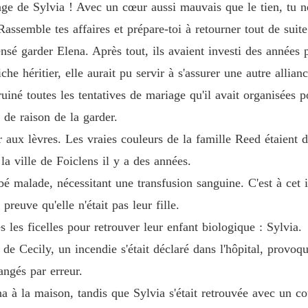
Le diam
sage de Sylvia ! Avec un cœur aussi mauvais que le tien, tu ne
Chapitre
Rassemble tes affaires et prépare-toi à retourner tout de suit
Le diam
 garder Elena. Après tout, ils avaient investi des années po
Chapitre
che héritier, elle aurait pu servir à s'assurer une autre allian
Le diam
uiné toutes les tentatives de mariage qu'il avait organisées p
Chapitre
 de raison de la garder.
Le diam
r aux lèvres. Les vraies couleurs de la famille Reed étaient
Chapitre
la ville de Foiclens il y a des années.
Le diam
 malade, nécessitant une transfusion sanguine. C'est à cet i
preuve qu'elle n'était pas leur fille.
Le diam
es les ficelles pour retrouver leur enfant biologique : Sylvia.
 de Cecily, un incendie s'était déclaré dans l'hôpital, provoq
angés par erreur.
Le diam
Chapitre
a à la maison, tandis que Sylvia s'était retrouvée avec un co