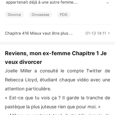
Nouvelles
 appartenait déjà à une autre femme.

« Donne-moi un bébé, et je te libèrerai. »

Le jour où Joelle a commencé à accoucher, Adrian voya
Divorce
Grossesse
PDG
geait avec sa maîtresse dans son jet privé.

« Je me fiche de savoir qui tu aimes. Ma dette est payé
e. À partir de maintenant, nous n'avons plus rien à voir
Chapitre 416 Mieux vaut être plus nombreux
01-13 14:11
 l'un avec l'autre. »

Peu de temps après le départ de Joelle, Adrian s'est ret
rouvé à genoux en train de supplier. « S'il te plaît, revien
Reviens, mon ex-femme Chapitre 1 Je
s vers moi. »
veux divorcer
Joelle Miller a consulté le compte Twitter de
Rebecca Lloyd, étudiant chaque vidéo avec une
attention particulière.
« Est-ce que tu vois ça ? Il garde la tranche de
pastèque la plus juteuse rien que pour moi. »