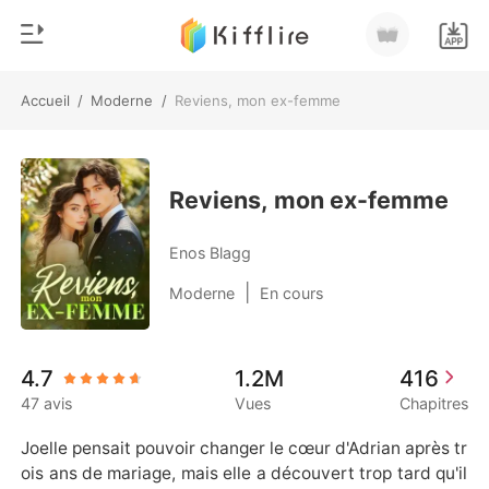
Accueil
/
Moderne
/
Reviens, mon ex-femme
0
Accueil
Recharger
Genre
Reviens, mon ex-femme
Moderne
Historique
Enos Blagg
Loup-garou
|
Moderne
En cours
Déconnexion
Nouvelle
Romance
Télécharger l'appli
4.7
1.2M
416
Milliardaire
47 avis
Vues
Chapitres
Classement
Joelle pensait pouvoir changer le cœur d'Adrian après tr
ois ans de mariage, mais elle a découvert trop tard qu'il