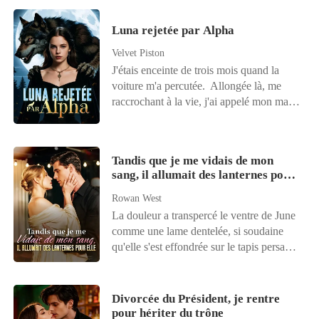
Luna rejetée par Alpha
Velvet Piston
J'étais enceinte de trois mois quand la
voiture m'a percutée. Allongée là, me
raccrochant à la vie, j'ai appelé mon mari,
l'Alpha Ethan, sans relâche. Aucune
réponse. Quand j'ai enfin repris
connaissance, j'ai vu une publication de
Tandis que je me vidais de mon
son premier amour, Ivy. « Merci, Alpha,
sang, il allumait des lanternes pour
de savoir à quel point j'ai peur du noir et
elle
d'être resté avec moi toute la nuit. Il a
Rowan West
même libéré toute sa journée pour
La douleur a transpercé le ventre de June
m'emmener à la vente aux enchères, rien
comme une lame dentelée, si soudaine
que pour m'offrir le plus beau cadeau du
qu'elle s'est effondrée sur le tapis persan
monde. Je suis si heureuse ! » C'est à cet
de l'immense domaine vide. Se vidant de
instant que j'ai compris. Pendant que je
son sang, elle a composé en tremblant le
me battais pour protéger notre enfant, lui
numéro de son mari, Cole. Mais au bout
Divorcée du Président, je rentre
était avec une autre louve. J'ai calmement
du fil, au milieu du tintement des flûtes de
pour hériter du trône