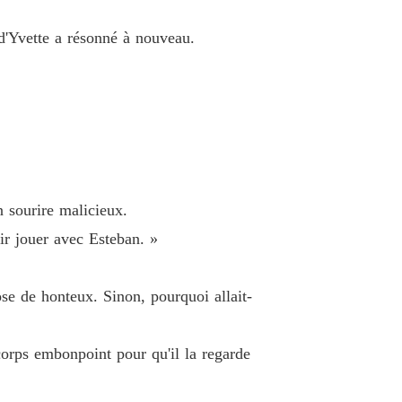
e charme du PDG
 d'Yvette a résonné à nouveau.
 33 Ne me quitte pas
28/08/2021
e charme du PDG
e 34 Tu es exposée
29/08/2021
e charme du PDG
Chapitre 35 Nous ne pouvons pas nous permettre de l'offenser
30/08/2021
e charme du PDG
n sourire malicieux.
 36 Les gros titres
31/08/2021
ir jouer avec Esteban. »
e charme du PDG
 37 Un joli visage
01/09/2021
se de honteux. Sinon, pourquoi allait-
e charme du PDG
 38 Emprunter des tableaux
02/09/2021
 corps embonpoint pour qu'il la regarde
e charme du PDG
 39 Je te poursuivrai en justice
03/09/2021