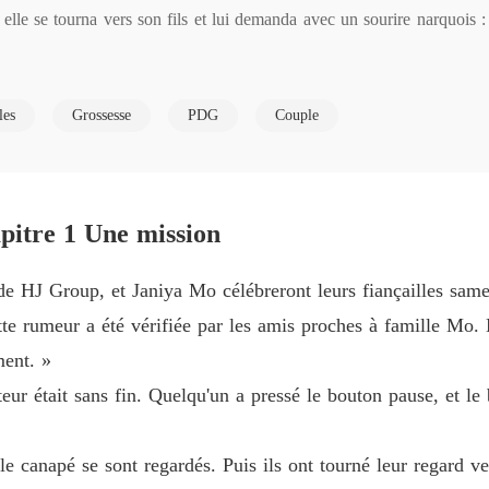
Chapitr
r, elle se tourna vers son fils et lui demanda avec un sourire narquo
Sous l
nt, personne ne l'épousera, n'est-ce pas ? »

les
Grossesse
PDG
Couple
n fils. Quel malin garçon !
Sous l
Chapitr
Sous l
Chapitr
itre 1 Une mission
Sous l
e HJ Group, et Janiya Mo célébreront leurs fiançailles same
Chapitre
te rumeur a été vérifiée par les amis proches à famille Mo.
Sous l
ment. »
Chapitr
teur était sans fin. Quelqu'un a pressé le bouton pause, et l
Sous l
Chapitr
e canapé se sont regardés. Puis ils ont tourné leur regard ver
Sous l