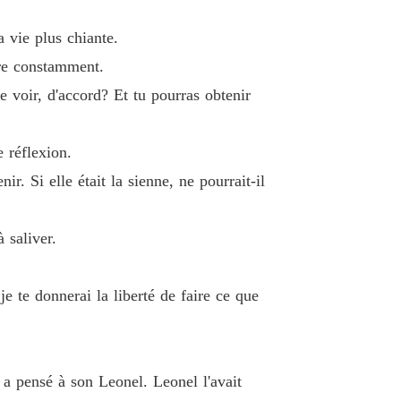
e charme du PDG
a vie plus chiante.
 40 Es-tu un chien
04/09/2021
ire constamment.
e voir, d'accord? Et tu pourras obtenir
e réflexion.
r. Si elle était la sienne, ne pourrait-il
 saliver.
e te donnerai la liberté de faire ce que
 a pensé à son Leonel. Leonel l'avait