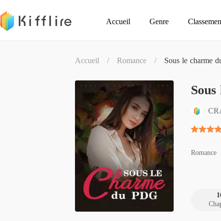
Accueil
Genre
Classemen
Accueil
/
Romance
/
Sous le charme 
Sous
CR
Romance
1
Chap