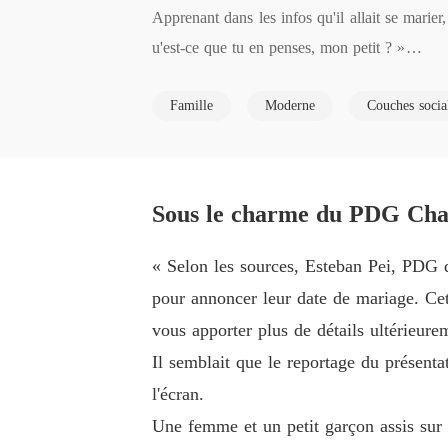
Apprenant dans les infos qu'il allait se marie
u'est-ce que tu en penses, mon petit ? »

« Et si on lui prend tout son argent. Sans arge
Famille
Moderne
Couches socia
Elle était abasourdie en entendant l'idée de so
Sous le charme du PDG Chap
« Selon les sources, Esteban Pei, PDG d
pour annoncer leur date de mariage. Cet
vous apporter plus de détails ultérieure
Il semblait que le reportage du présenta
l'écran.
Une femme et un petit garçon assis sur l