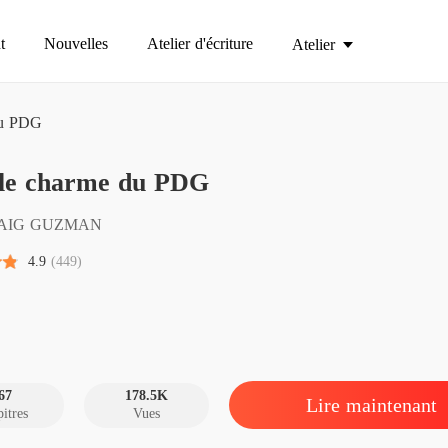
t
Nouvelles
Atelier d'écriture
Atelier
du PDG
 le charme du PDG
Sous l
Chapitr
AIG GUZMAN
Sous l
4.9
(449)
Chapitre
Sous l
Chapitre
Sous l
Chapitre
67
178.5K
Lire maintenant
itres
Vues
Sous l