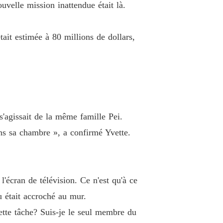
uvelle mission inattendue était là.
e charme du PDG
e 26 Zara Lan
21/08/2021
tait estimée à 80 millions de dollars,
e charme du PDG
e 27 Occupe-toi de ta femme
22/08/2021
e charme du PDG
 28 Quitter ST Group
23/08/2021
e charme du PDG
e 29 Vengeance
24/08/2021
s'agissait de la même famille Pei.
ans sa chambre », a confirmé Yvette.
e charme du PDG
e 30 Un document urgent
25/08/2021
e charme du PDG
 31 Caspar est ton fils
26/08/2021
l'écran de télévision. Ce n'est qu'à ce
 était accroché au mur.
e charme du PDG
e 32 Enlevé
ette tâche? Suis-je le seul membre du
27/08/2021