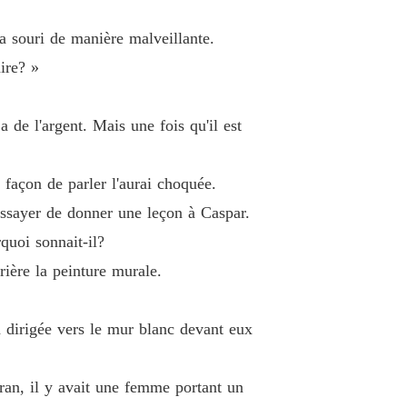
 12 Aucune information sur Margaret
07/08/2021
 a souri de manière malveillante.
e charme du PDG
ire? »
 13 Trois millions de dollars
08/08/2021
e charme du PDG
 de l'argent. Mais une fois qu'il est
e 14 Un piège
09/08/2021
e charme du PDG
 façon de parler l'aurai choquée.
 15 La rencontre
10/08/2021
ssayer de donner une leçon à Caspar.
e charme du PDG
quoi sonnait-il?
 16 Fous le camp !
11/08/2021
rière la peinture murale.
e charme du PDG
e 17 Femme stupide
12/08/2021
'a dirigée vers le mur blanc devant eux
e charme du PDG
 18 Auto-flatterie
13/08/2021
cran, il y avait une femme portant un