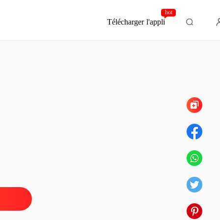
hot
Télécharger l'appli
Chapitre 167 Que le spectacle commence
e charme du PDG
e 1 Une mission
27/07/2021
e charme du PDG
 2 L'arrivée d'Esteban
28/07/2021
e charme du PDG
 3 L'apparition de Caspar
29/07/2021
e charme du PDG
 4 La fête de fiançailles a été gâchée
30/07/2021
e charme du PDG