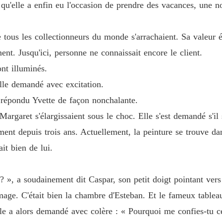
u'elle a enfin eu l'occasion de prendre des vacances, une no
Sous l
Chapitr
e tous les collectionneurs du monde s'arrachaient. Sa valeur é
Sous l
Chapitr
ent. Jusqu'ici, personne ne connaissait encore le client.
nt illuminés.
Sous l
Chapitre
elle demandé avec excitation.
 répondu Yvette de façon nonchalante.
Sous l
Chapitr
rgaret s'élargissaient sous le choc. Elle s'est demandé s'il 
ment depuis trois ans. Actuellement, la peinture se trouve d
Sous l
Chapitr
ait bien de lui.
Sous l
Chapitre
? », a soudainement dit Caspar, son petit doigt pointant vers 
ge. C'était bien la chambre d'Esteban. Et le fameux tableau
Sous l
Chapitr
le a alors demandé avec colère : « Pourquoi me confies-tu c