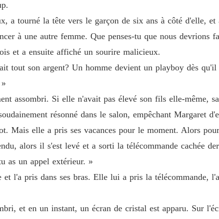
up.
Chapitre
, a tourné la tête vers le garçon de six ans à côté d'elle, et
Sous l
iancer à une autre femme. Que penses-tu que nous devrions fa
Chapitre
is et a ensuite affiché un sourire malicieux.
Sous l
ait tout son argent? Un homme devient un playboy dès qu'il a
Chapitr
 »
Sous l
t assombri. Si elle n'avait pas élevé son fils elle-même, sa
Chapitre
oudainement résonné dans le salon, empêchant Margaret d'e
Sous l
lot. Mais elle a pris ses vacances pour le moment. Alors pour
Chapitre
endu, alors il s'est levé et a sorti la télécommande cachée der
Sous l
tu as un appel extérieur. »
Chapitr
 et l'a pris dans ses bras. Elle lui a pris la télécommande, l
Sous l
Chapitre
i, et en un instant, un écran de cristal est apparu. Sur l'é