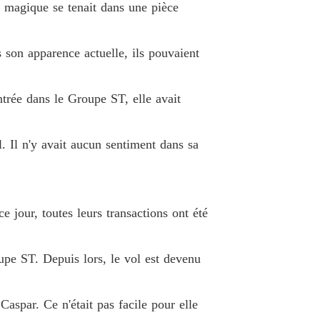
e charme du PDG
e magique se tenait dans une pièce
 19 Tu ne peux pas épouser mon fils
14/08/2021
e charme du PDG
s son apparence actuelle, ils pouvaient
e 20 L’audace
15/08/2021
e charme du PDG
ntrée dans le Groupe ST, elle avait
 21 Beaucoup de gens veulent te tuer
16/08/2021
e charme du PDG
. Il n'y avait aucun sentiment dans sa
e 22 Cet homme a du courage
17/08/2021
e charme du PDG
 23 Un accident
18/08/2021
 jour, toutes leurs transactions ont été
e charme du PDG
 24 Les photos
19/08/2021
upe ST. Depuis lors, le vol est devenu
e charme du PDG
 25 Mon menton n'est pas un rocher
20/08/2021
Caspar. Ce n'était pas facile pour elle