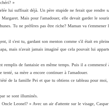
chéri? »
Sous l
lée lui suffisait déjà. Un père stupide ne ferait que rendre s
Chapitre
de Margaret. Mais pour l'amadouer, elle devait garder le sour
e thunes. Tu ne préfères pas être riche? Maman va t'emmener l
ent, il s'est tu, gardant son menton comme s'il était en plein
papa, mais n'avait jamais imaginé que cela pouvait lui apparteni
nt remplis de fantaisie en même temps. Puis il a commencé à
ue tenté, sa mère a encore continuer à l'amadouer.
té de la famille Pei et que tu obtiens ce tableau pour moi, j
ar se sont illuminés.
c Oncle Leonel? » Avec un air d'attente sur le visage, Caspar