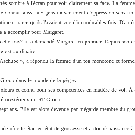
Sous l
 très sombre à l'écran pour voir clairement sa face. La femm
Chapitre
lle donnait aussi aux gens un sentiment d'oppression sans fin.
Sous l
timent parce qu'ils l'avaient vue d'innombrables fois. D'aprè
Chapitr
he à accomplir pour Margaret.
Sous l
n cette fois? », a demandé Margaret en premier. Depuis son e
Chapitre
e extraordinaire.
Sous l
- L'Aschube », a répondu la femme d'un ton monotone et formel
Chapitr
Sous l
T Group dans le monde de la pègre.
Chapitre
oleurs et connu pour ses compétences en matière de vol. À ce
Sous l
côté mystérieux du ST Group.
Chapitre
 sept ans. Elle est alors devenue par mégarde membre du gro
Sous l
Chapitre
nnée où elle était en état de grossesse et a donné naissance à 