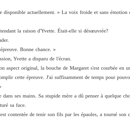
Sous l
le disponible actuellement. » La voix froide et sans émotion
Chapitre
Sous l
endant la raison d'Yvette. Était-elle si désœuvrée?
Chapitr
nder.
Sous l
e épreuve. Bonne chance. »
ssion, Yvette a disparu de l'écran.
Sous l
on aspect original, la bouche de Margaret s'est courbée en u
Chapitre
ccomplir cette épreuve. J'ai suffisamment de temps pour pouvo
Sous l
»
Chapitre
age dans ses mains. Sa stupide mère a dû penser à quelque cho
Sous l
turé sa face.
Chapitre
est contentée de tenir son fils par les épaules, a tourné son
Sous l
Chapitre