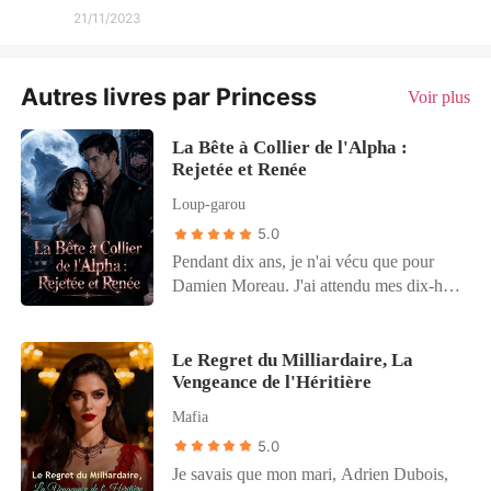
21/11/2023
Autres livres par Princess
Voir plus
La Bête à Collier de l'Alpha :
Rejetée et Renée
Loup-garou
5.0
Pendant dix ans, je n'ai vécu que pour
Damien Moreau. J'ai attendu mes dix-huit
ans, sachant que l'Alpha du Clan de
l'Ombre était mon âme sœur prédestinée.
Mais quand le jour est enfin arrivé, il ne
Le Regret du Milliardaire, La
Vengeance de l'Héritière
m'a pas réclamée. À la place, il a ramené
Isabelle. Une guerrière. Un atout
Mafia
politique. « Bienvenue chez toi, ma future
5.0
Luna », a-t-il annoncé à la meute, brisant
Je savais que mon mari, Adrien Dubois,
mon cœur en mille morceaux devant tout