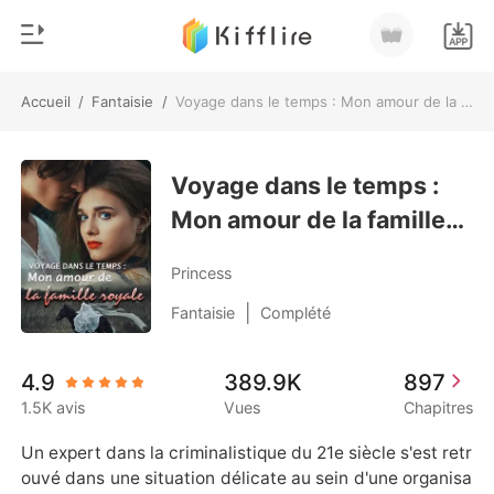
Accueil
/
Fantaisie
/
Voyage dans le temps : Mon amour de la famille royale
0
Accueil
Recharger
Voyage dans le temps :
Genre
Mon amour de la famille
Moderne
Historique
royale
Loup-garou
Princess
Déconnexion
Nouvelle
|
Fantaisie
Complété
Romance
Télécharger l'appli
4.9
389.9K
897
Milliardaire
1.5K avis
Vues
Chapitres
Classement
Un expert dans la criminalistique du 21e siècle s'est retr
ouvé dans une situation délicate au sein d'une organisa