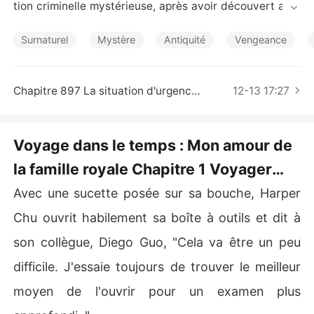
Nouvelles
tion criminelle mystérieuse, après avoir découvert acci
dentellement un objet dans le corps qu'elle disséquait.
 Contrainte à fuir, Harper Chu a décidé de remonter dan
Surnaturel
Mystère
Antiquité
Vengeance
s le temps et de comprendre le bazar dans lequel elle
 s'était engagée en se faisant passer pour la fille d'un re
sponsable de la Bright Dynasty. Accompagnée des mem
Chapitre 897 La situation d'urgence (deuxième partie)
12-13 17:27
bres de sa famille, qui n'étaient pas de son côté, et un p
rince intrigué par ses pouvoirs inhabituels, pourrait-t-ell
e se sauver et se venger, tout en restant intacte ?
Voyage dans le temps : Mon amour de
la famille royale Chapitre 1 Voyager
dans le temps et l'espace
Avec une sucette posée sur sa bouche, Harper
Chu ouvrit habilement sa boîte à outils et dit à
son collègue, Diego Guo, "Cela va être un peu
difficile. J'essaie toujours de trouver le meilleur
moyen de l'ouvrir pour un examen plus