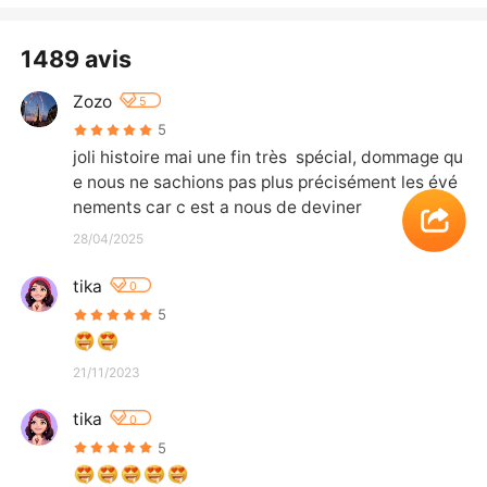
1489 avis
Zozo
5
5
joli histoire mai une fin très  spécial, dommage qu
e nous ne sachions pas plus précisément les évé
nements car c est a nous de deviner
28/04/2025
tika
0
5
21/11/2023
tika
0
5