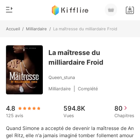
Accueil
/
Milliardaire
/
La maîtresse du milliardaire Froid
0
Accueil
Recharger
La maîtresse du
Genre
milliardaire Froid
Moderne
Historique
Loup-garou
Queen_stuna
Déconnexion
Nouvelle
|
Milliardaire
Complété
Romance
Télécharger l'appli
4.8
594.8K
80
Milliardaire
125 avis
Vues
Chapitres
Classement
Quand Simone a accepté de devenir la maîtresse de An
gel Ritz, elle n'a jamais imaginé tomber follement amour