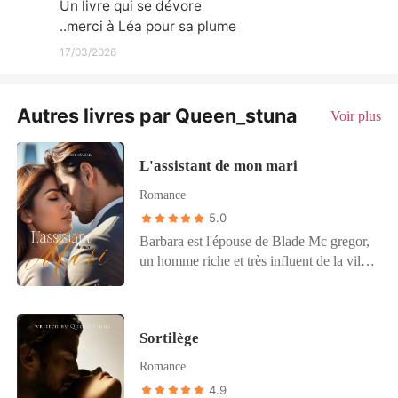
Un livre qui se dévore

..merci à Léa pour sa plume
17/03/2026
Autres livres par Queen_stuna
Voir plus
L'assistant de mon mari
Romance
5.0
Barbara est l'épouse de Blade Mc gregor,
un homme riche et très influent de la ville.
On pourrait facilement croire qu'elle mène
une vie parfaite car elle semble tout
posséder argent, pouvoir, enfant et un
Sortilège
mari puissant. Cependant la vie de
Barbara est très loin du conte de fée et de
Romance
la réalité. Au contraire elle est plongée
4.9
dans un gouffre sans fin qui prendra un