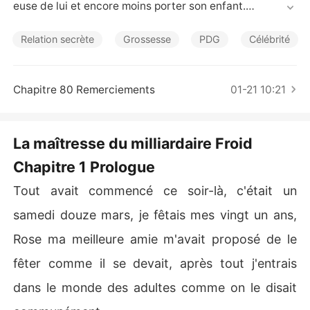
Nouvelles
euse de lui et encore moins porter son enfant.

Pourtant les termes du contrat étaient claires. 

Relation secrète
Grossesse
PDG
Célébrité
Menant une relation secrète depuis maintenant quatre
 ans. Elle n'a désormais qu'une peur, qu'il découvre son t
Chapitre 80 Remerciements
01-21 10:21
errible et lourd secret et pour cela,  elle fera tout pour s
ortir de sa vie.

La maîtresse du milliardaire Froid
Mais comment fuir un milliardaire qui semble avoir le m
Chapitre 1 Prologue
onde à ses pieds et surtout un maniaque qui semble tou
t contrôler?
Tout avait commencé ce soir-là, c'était un
samedi douze mars, je fêtais mes vingt un ans,
Rose ma meilleure amie m'avait proposé de le
fêter comme il se devait, après tout j'entrais
dans le monde des adultes comme on le disait