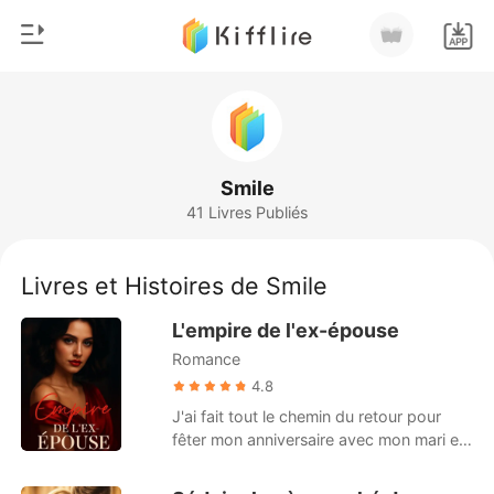
0
Accueil
Recharger
Genre
Smile
41 Livres Publiés
Moderne
Historique
Loup-garou
Livres et Histoires de Smile
Déconnexion
Nouvelle
L'empire de l'ex-épouse
Romance
Romance
Télécharger l'appli
Milliardaire
4.8
J'ai fait tout le chemin du retour pour
Classement
fêter mon anniversaire avec mon mari et
ma fille. Cependant, non seulement ils
ont oublié mon anniversaire, mais ils