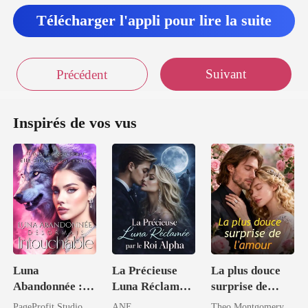
Télécharger l'appli pour lire la suite
Suivant
Précédent
Inspirés de vos vus
Luna
La Précieuse
La plus douce
Abandonnée :
Luna Réclamée
surprise de
Désormais
par le Roi Alpha
l'amour
PageProfit Studio
ANE
Theo Montgomery