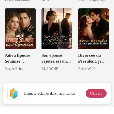
Intouchable
Adieu Épouse
Son épouse
Divorcée du
Soumise,
rejetée est un
Président, je
Bonjour Reine
génie de la
rentre pour
Vesper Echo
BLANCHE
Asher Wolfe
du Code
technologie
hériter du trône
Ouvrir
Bonus à réclamer dans l'application