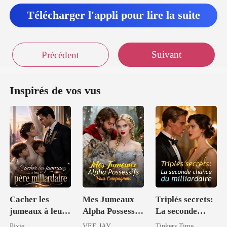
Télécharger l'appli pour lire la suite
Suivant
Précédent
Inspirés de vos vus
Cacher les
Mes Jumeaux
Triplés secrets:
jumeaux à leur
Alpha Possessifs
La seconde
père
Pour
chance du
Pixie.
VEE JAY
Tinkers Time