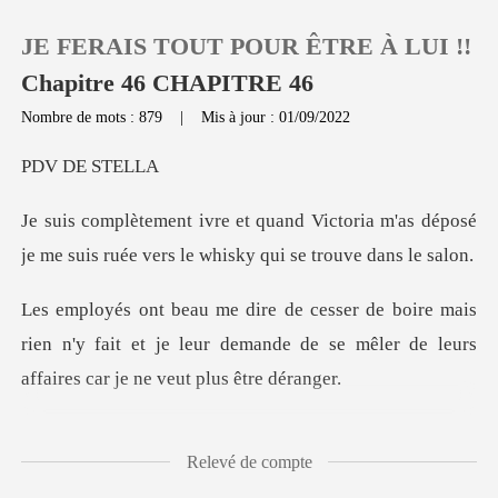
JE FERAIS TOUT POUR ÊTRE À LUI !!
Chapitre 46 CHAPITRE 46
Nombre de mots : 879
|
Mis à jour : 01/09/2022
0
DE S
ctoria m'as déposé
Recharger
je me suis ruée ver
Historique
ais
rien n'y fait et je leur demande de se mêler de
Déconnexion
Télécharger l'appli
e me faire monter dan
Relevé de compte