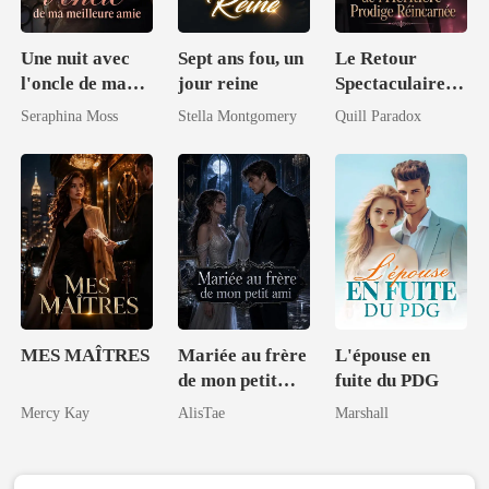
Une nuit avec
Sept ans fou, un
Le Retour
l'oncle de ma
jour reine
Spectaculaire
meilleure amie
de l'Héritière
Seraphina Moss
Stella Montgomery
Quill Paradox
Prodige
Réincarnée
MES MAÎTRES
Mariée au frère
L'épouse en
de mon petit
fuite du PDG
ami
Mercy Kay
AlisTae
Marshall