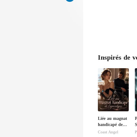
Inspirés de v
Liée au magnat
P
handicapé de
S
l'apocalypse
Coast Angel
P