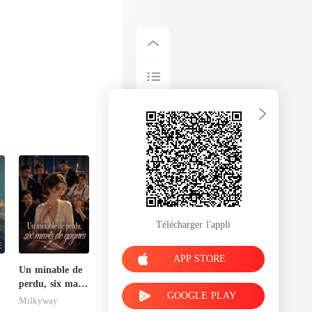
Télécharger l'appli
APP STORE
Un minable de
perdu, six maris
GOOGLE PLAY
de gagnés
Milkyway