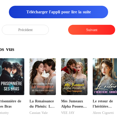
Télécharger l'appli pour lire la suite
Précédent
Suivant
os vus
risonnière de
La Renaissance
Mes Jumeaux
Le retour de
es Bras
du Phénix: La
Alpha Possessifs
l'héritière
Vengeance de
Pour
adorée
riority
Cassian Vale
VEE JAY
Aleen Cignetti
l'héritière
Compagnons