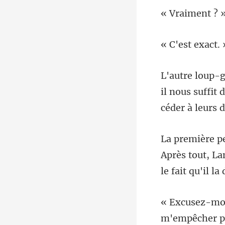
st ex
il nous suffit 
Après tout, Lam