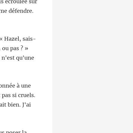
s écroulée sur
ou pas ? »
pas si cruels.