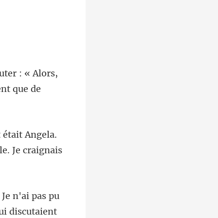
uter : « Alors,
gela.
discutaient