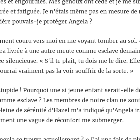
gourdies. Mes genoux ont cédé et je me sui
rée et fatiguée. Je
à une autre meute comme esclave demain 
e silencieuse. « S'il te plaît, tu
esclave ? Les membres de notre clan ne sont 
leine de sérénité d'Haz
tuellement ? » J'ai une fois de