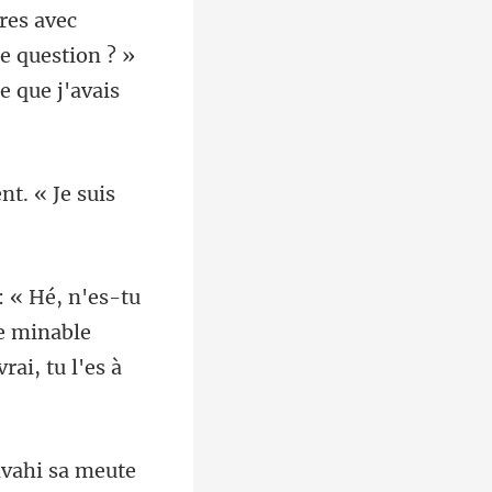
vres avec
nt. « Je suis
ne minable
nvahi sa