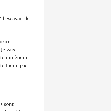
'il
 Je vais
 te ramèner