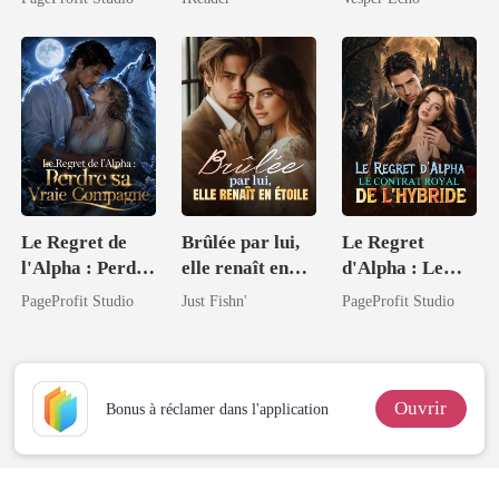
du Code
Le Regret de
Brûlée par lui,
Le Regret
l'Alpha : Perdre
elle renaît en
d'Alpha : Le
sa Vraie
étoile
Contrat Royal
PageProfit Studio
Just Fishn'
PageProfit Studio
Compagne
de l'Hybride
Ouvrir
Bonus à réclamer dans l'application