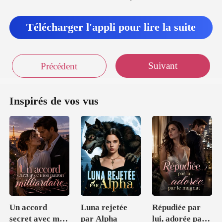
Télécharger l'appli pour lire la suite
Suivant
Précédent
Inspirés de vos vus
Un accord
Luna rejetée
Répudiée par
secret avec mon
par Alpha
lui, adorée par