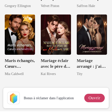
patron
le magnat
Gregory Ellington
Velvet Piston
Saffron Hale
milliardaire
Maris échangés,
Mariage éclair
Mariage
Cœurs
avec le père de
arrangé : j'ai
enchevêtrés
ma meilleure
épousé un
Mia Caldwell
Kai Rivers
Tity
amie
homme
étonnant
Ouvrir
Bonus à réclamer dans l'application