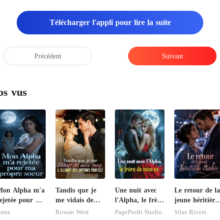
Télécharger l'appli pour lire la suite
Précédent
Suivant
os vus
Mon Alpha m'a
Tandis que je
Une nuit avec
Le retour de la
ejetée pour ma
me vidais de
l'Alpha, le frère
jeune héritière
ropre soeur
mon sang, il
de mon ex
trahie
enz
Rowan West
PageProfit Studio
Silas Rivers
allumait des