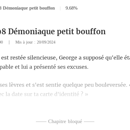
8 Démoniaque petit bouffon
|
9.68%
98 Démoniaque petit bouffon
|
390
Mis à jour : 20/09/2024
e a supposé qu'elle éta
elque peu bouleversée. 
a vie de la famille Tola
—— Chapitre bloqué ——