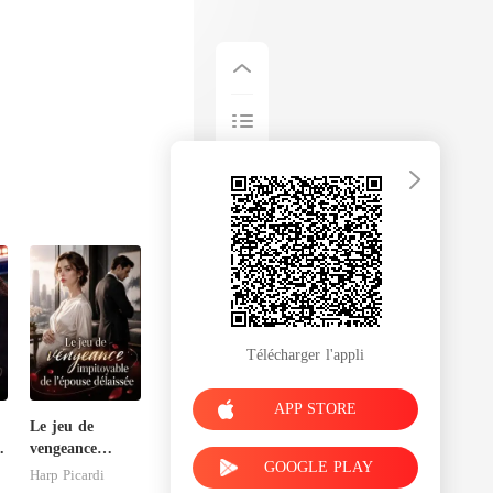
Télécharger l'appli
APP STORE
Le jeu de
vengeance
GOOGLE PLAY
impitoyable de
Harp Picardi
l'épouse