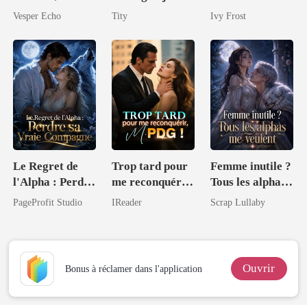
Bonjour Reine
épousé un
Vesper Echo
Tity
Ivy Frost
du Code
homme
étonnant
Le Regret de
Trop tard pour
Femme inutile ?
l'Alpha : Perdre
me reconquérir,
Tous les alphas
sa Vraie
M. PDG !
me veulent
PageProfit Studio
IReader
Scrap Lullaby
Compagne
Ouvrir
Bonus à réclamer dans l'application