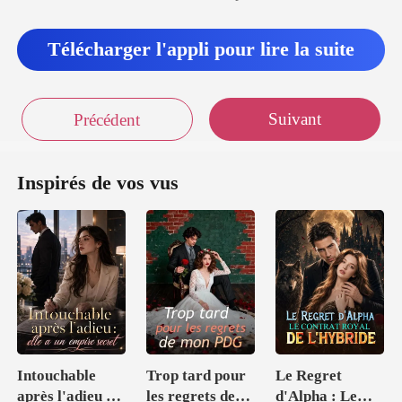
Télécharger l'appli pour lire la suite
Suivant
Précédent
Inspirés de vos vus
Intouchable
Trop tard pour
Le Regret
après l'adieu :
les regrets de
d'Alpha : Le