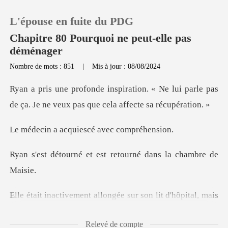
L'épouse en fuite du PDG
Chapitre 80 Pourquoi ne peut-elle pas
déménager
Nombre de mots : 851
|
Mis à jour : 08/08/2024
0
« Ne lui parle pas
Recharger
de ça. Je ne veux p
cquiescé avec
Historique
t est retourné dans l
Déconnexion
Télécharger l'appli
lit d'hôpital, mais
dès qu'elle a enten
Relevé de compte