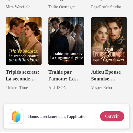
elle a un empire
mon PDG
Contrat Royal
Mira Westfield
Tallie Oettinger
PageProfit Studio
secret
de l'Hybride
Triplés secrets:
Trahie par
Adieu Épouse
La seconde
l'amour: La
Soumise,
chance du
vengeance du
Bonjour Reine
Tinkers Time
ALLISON
Vesper Echo
milliardaire
génie
du Code
Ouvrir
Bonus à réclamer dans l'application