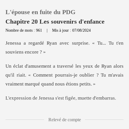
L'épouse en fuite du PDG
Chapitre 20 Les souvenirs d'enfance
Nombre de mots : 961
|
Mis à jour : 07/08/2024
0
vec surprise. « Tu... Tu
Recharger
ors
qu'il riait. « Comment pourrais-je oublier ? Tu
Historique
Déconnexion
nessa s'est figée,
Télécharger l'appli
ait accrochée à Ry
Relevé de compte