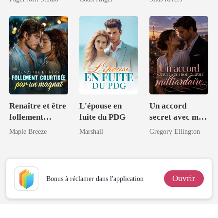
Intouchable
Renaître et être
L'épouse en
Un accord
follement
fuite du PDG
secret avec mon
courtisée par un
patron
Maple Breeze
Marshall
Gregory Ellington
magnat
milliardaire
Ouvrir
Bonus à réclamer dans l'application