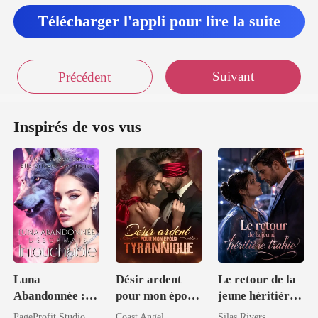
Télécharger l'appli pour lire la suite
Suivant
Précédent
Inspirés de vos vus
Luna
Désir ardent
Le retour de la
Abandonnée :
pour mon époux
jeune héritière
Désormais
tyrannique
trahie
PageProfit Studio
Coast Angel
Silas Rivers