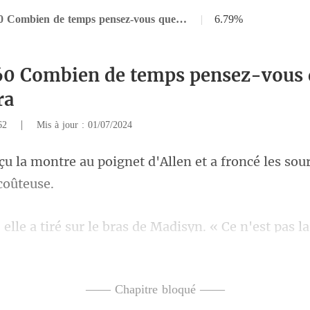
Chapitre 60 Combien de temps pensez-vous que cela me prendra
|
6.79%
60 Combien de temps pensez-vous 
ra
|
062
Mis à jour : 01/07/2024
net d'Allen et a froncé les sou
Madisyn. « Ce n'est pas la 
—— Chapitre bloqué ——
basse, mais Allen, qui se tenait 