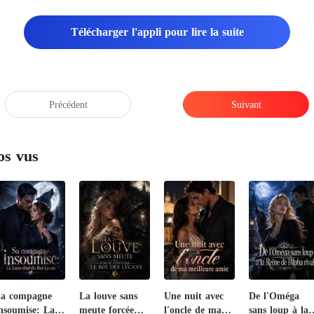
Télécharger l'appli pour lire la suite
Précédent
Suivant
os vus
Sa compagne
La louve sans
Une nuit avec
De l'Oméga
nsoumise: La
meute forcée
l'oncle de ma
sans loup à la