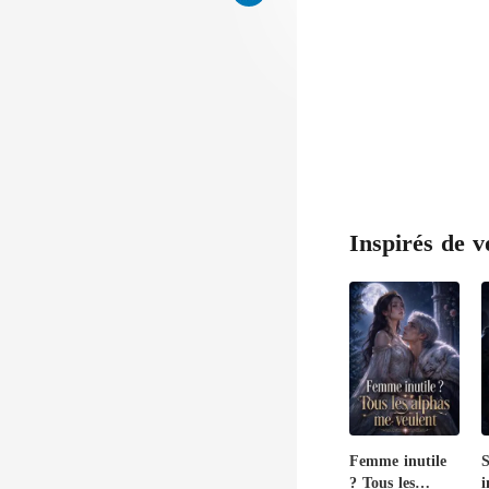
a
Inspirés de v
Femme inutile
? Tous les
i