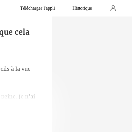
Télécharger l'appli
Historique
que cela
rci
peine. Je n'ai
s