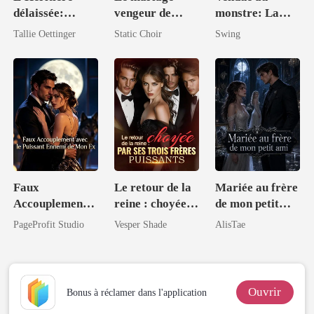
délaissée:
vengeur de
monstre: La
Épouser le
l'héritière
mariée sans
Tallie Oettinger
Static Choir
Swing
magnat
loup
intouchable
Faux
Le retour de la
Mariée au frère
Accouplement
reine : choyée
de mon petit
avec le Puissant
par ses trois
ami
PageProfit Studio
Vesper Shade
AlisTae
Ennemi de Mon
frères puissants
Ex
Ouvrir
Bonus à réclamer dans l'application