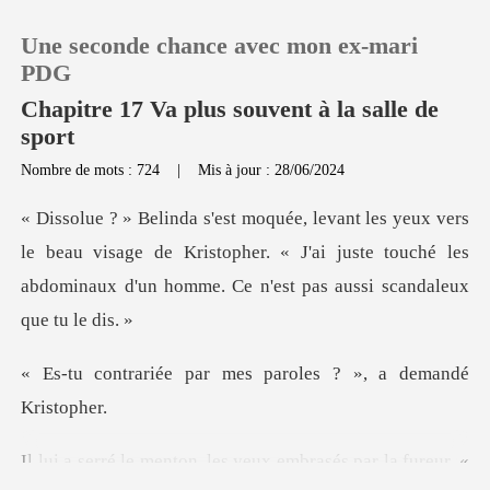
Une seconde chance avec mon ex-mari
PDG
Chapitre 17 Va plus souvent à la salle de
sport
0
Nombre de mots : 724
|
Mis à jour : 28/06/2024
Recharger
beau visage de Kristopher. « J'ai juste touché les
abdomina
Historique
Déconnexion
ar mes paroles ? »,
Télécharger l'appli
x embrasés par la fureur. «