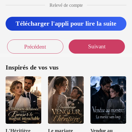
Une f
Relevé de compte
Télécharger l'appli pour lire la suite
Suivant
Précédent
Inspirés de vos vus
L'Héritière
Le mariage
Vendue au