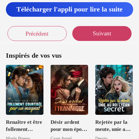
Télécharger l'appli pour lire la suite
Suivant
Précédent
Inspirés de vos vus
Renaître et être
Désir ardent
Rejetée par la
follement
pour mon époux
meute, unie au
courtisée par un
tyrannique
Roi Lycan
Maple Breeze
Coast Angel
Devrig