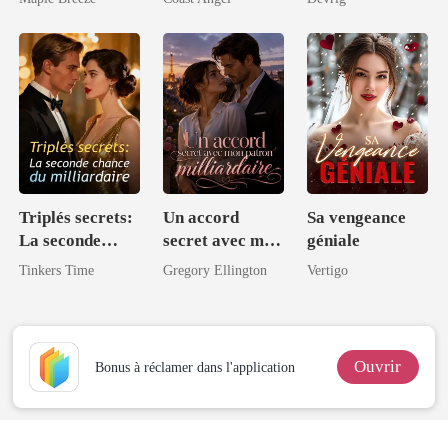
magnat
secret
Triplés secrets:
Un accord
Sa vengeance
La seconde
secret avec mon
géniale
chance du
patron
Tinkers Time
Gregory Ellington
Vertigo
milliardaire
milliardaire
Ouvrir
Bonus à réclamer dans l'application