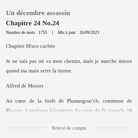
Un décembre assassin
Chapitre 24 No.24
Nombre de mots : 1755
|
Mis à jour : 26/09/2023
0
e 8Face
min, mais je marche mieux
Recharger
qu
Historique
d de
Déconnexion
ne de
Plouray, à quelques kilomètres du cam
Télécharger l'appli
Relevé de compte
rière du bois froid et noir