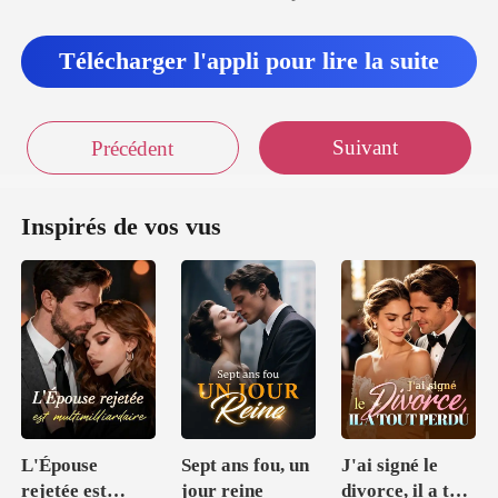
t facile à déforme
enu du c
Télécharger l'appli pour lire la suite
Suivant
Précédent
Inspirés de vos vus
L'Épouse
Sept ans fou, un
J'ai signé le
rejetée est
jour reine
divorce, il a tout