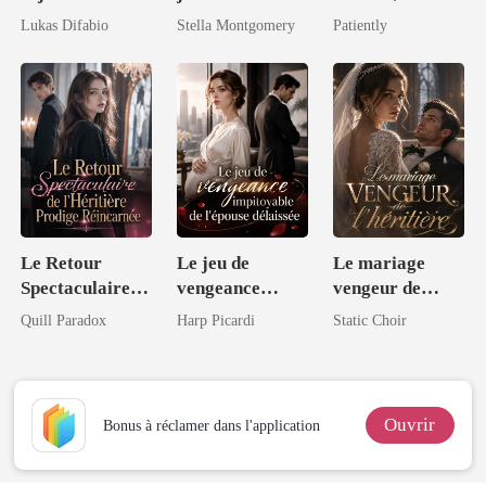
multimilliardair
perdu
Lukas Difabio
Stella Montgomery
Patiently
e
Le Retour
Le jeu de
Le mariage
Spectaculaire
vengeance
vengeur de
de l'Héritière
impitoyable de
l'héritière
Quill Paradox
Harp Picardi
Static Choir
Prodige
l'épouse
Réincarnée
délaissée
Ouvrir
Bonus à réclamer dans l'application