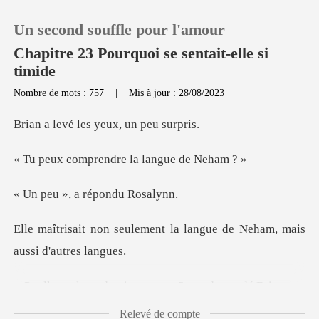
Un second souffle pour l'amour
Chapitre 23 Pourquoi se sentait-elle si
timide
Nombre de mots : 757
|
Mis à jour : 28/08/2023
0
les yeux, un
Recharger
rendre la lang
Historique
, a répond
ent la langue de Neham, ma
Déconnexion
Télécharger l'appli
aduction exacte ?
Relevé de compte