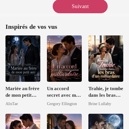
Suivant
Inspirés de vos vus
Mariée au frère
Un accord
Trahie, je tombe
de mon petit
secret avec mon
dans les bras
ami
patron
d'un
AlisTae
Gregory Ellington
Brine Lullaby
milliardaire
milliardaire