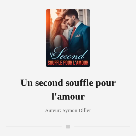
0
Recharger
Historique
Un second souffle pour
l'amour
Déconnexion
Auteur:
Symon Diller
Télécharger l'appli