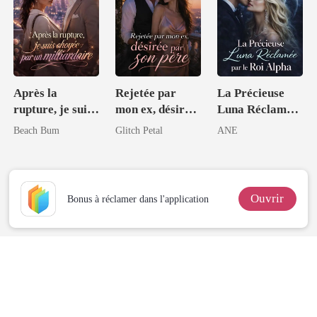
Après la
Rejetée par
La Précieuse
rupture, je suis
mon ex, désirée
Luna Réclamée
choyée par un
par son père
par le Roi Alpha
Beach Bum
Glitch Petal
ANE
milliardaire
Ouvrir
Bonus à réclamer dans l'application