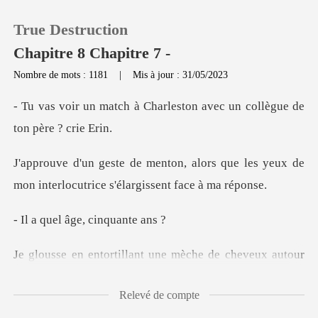
True Destruction
Chapitre 8 Chapitre 7 -
Nombre de mots : 1181
|
Mis à jour : 31/05/2023
0
Charleston avec un collèg
Recharger
ors que les yeux de
mon interlocutr
Historique
l âge, cin
Déconnexion
lant une mèche de chev
Télécharger l'appli
Relevé de compte
-huit,