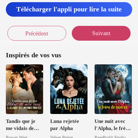
Télécharger l'appli pour lire la suite
ans ?! s'excl
Suivant
Précédent
Inspirés de vos vus
Tandis que je
Luna rejetée
Une nuit avec
me vidais de
par Alpha
l'Alpha, le frère
mon sang, il
de mon ex
Rowan West
Velvet Piston
PageProfit Studio