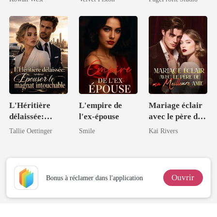
allumait des
lanternes pour
elle
L'Héritière
L'empire de
Mariage éclair
délaissée:
l'ex-épouse
avec le père de
Épouser le
ma meilleure
Tallie Oettinger
Smile
Kai Rivers
magnat
amie
intouchable
Ouvrir
Bonus à réclamer dans l'application